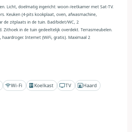
n. Licht, doelmatig ingericht: woon-/eetkamer met Sat-TV.
mers. Keuken (4-pits kookplaat, oven, afwasmachine,
ar de zitplaats in de tuin. Bad/bidet/WC, 2
Zithoek in de tuin gedeeltelijk overdekt. Terrasmeubelen.
 haardroger. Internet (WiFi, gratis). Maximaal 2
2174
 di Gallura, 16 km van het centrum van Aglientu, 7 km van
wijk, gebied met weinig verkeer, 150 m van zee. Voor
Wi-Fi
Koelkast
TV
Haard
itendouche, barbecue. Toegangsweg tot 30 m voor aan het
30 m op het terrein. Parkeerplaats of garage alleen voor een
urant 1.5 km, bar 1.5 km, bushalte 7 km, zandstrand 500 m.
. Dieren in de buurt.