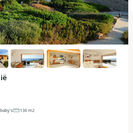
nië
 baby's
130 m2