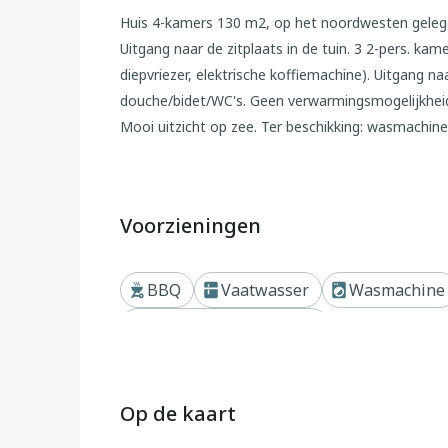
Huis 4-kamers 130 m2, op het noordwesten gelege
Uitgang naar de zitplaats in de tuin. 3 2-pers. ka
diepvriezer, elektrische koffiemachine). Uitgang na
douche/bidet/WC's. Geen verwarmingsmogelijkheid. 
Mooi uitzicht op zee. Ter beschikking: wasmachine,
huisdieren/honden toegestaan. IT090062C2000Q
Buiten
Voorzieningen
Eengezinswoning "Matì". In het gehucht Portobello
het centrum van Vignola, tegen een helling, villa 
BBQ
Vaatwasser
Wasmachine
alleengebruik: terrein met planten en bomen. Bu
huis. Trappenweg naar het huis. Parkeerplaats op 
Dichtbij strand of kust
kleine/middelgrote auto. Supermarkt 1.5 km, resta
Jachthaven 1.5 km, tennis 500 m. Auto noodzakelijk
Op de kaart