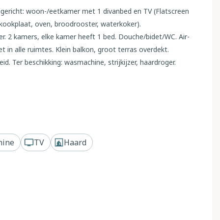
ingericht: woon-/eetkamer met 1 divanbed en TV (Flatscreen
s kookplaat, oven, broodrooster, waterkoker).
r. 2 kamers, elke kamer heeft 1 bed. Douche/bidet/WC. Air-
 in alle ruimtes. Klein balkon, groot terras overdekt.
d. Ter beschikking: wasmachine, strijkijzer, haardroger.
C2000T4071
staand. In het gehucht Pittulongu, 8 km van het centrum van
zee, 350 m van het strand. Voor alleengebruik: terrein
hine
TV
Haard
anning, parkeerplaats op het terrein.
erij 50 m, bushalte 250 m, zandstrand "Mare Rocce" 350 m.
bia- Costa Smeralda 11 km, Porto Isola Bianca 10 km, Golfo
ijk, geen lift.