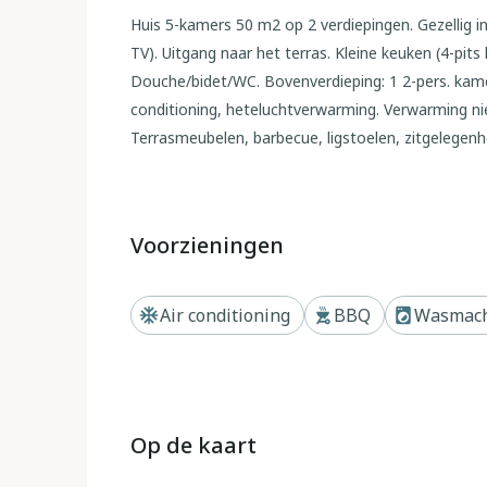
Huis 5-kamers 50 m2 op 2 verdiepingen. Gezellig 
TV). Uitgang naar het terras. Kleine keuken (4-pit
Douche/bidet/WC. Bovenverdieping: 1 2-pers. kame
conditioning, heteluchtverwarming. Verwarming niet
Terrasmeubelen, barbecue, ligstoelen, zitgelegenhei
Maximaal 1 huisdier/hond toegestaan. IT090047
Buiten
Voorzieningen
Rustieke Huis met 2 woningen "Casa Tonina", vrij
Olbia, zonnige ligging in een woonwijk, 350 m van 
Air conditioning
BBQ
Wasmac
(omheind), planten en bomen, mooie tuin ter ontsp
Levensmiddelenwinkel 1 km, restaurant, bar, bakk
Attracties in de buurt: Olbia 10 km, Aeroporto Ol
Aranci 12 km, Porto Rotondo 17 km. Auto noodzakel
Op de kaart