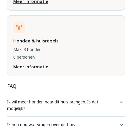
Meer informatie
Honden & huisregels
Max. 3 honden
6 personen
Meer informatie
FAQ
Ik wil meer honden naar dit huis brengen. Is dat
mogelijk?
Voor elke accommodatie geven we aan hoeveel honden
Ik heb nog wat vragen over dit huis
standaard zijn toegestaan.