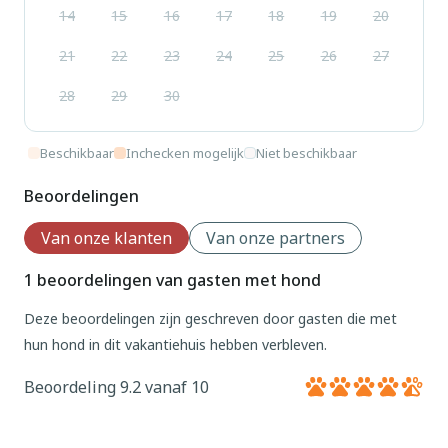
14
15
16
17
18
19
20
21
22
23
24
25
26
27
28
29
30
Beschikbaar
Inchecken mogelijk
Niet beschikbaar
Beoordelingen
Van onze klanten
Van onze partners
1 beoordelingen van gasten met hond
Deze beoordelingen zijn geschreven door gasten die met
hun hond in dit vakantiehuis hebben verbleven.
Beoordeling 9.2 vanaf 10