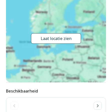
meer. Voor alleengebruik: tuin (omheind). Prieel,
tuinmeubelen, barbecue. Toegangsweg tot 500 m voor aan
het huis. 500 m steil voetpad naar het huis. Openbare
parkeerplaatsen 500 m. Supermarkt 2 km, bushalte 500 m,
kiezelstrand 750 m. Jachthaven 750 m, golfterrein (9 holes)
21 km. Attracties in de buurt: Verbania 12 km, Locarno 25
Laat locatie zien
km. Een deel van het huis is afgesloten en niet bezet. Het
huis is alleen bereikbaar via een oud muilezelpad (stenen
trapppen, niet geschikt voor kinderwagens). In Cannero is de
parkeerplaats, van hieruit ca. 7-10 min. de berg op.
Beschikbaarheid