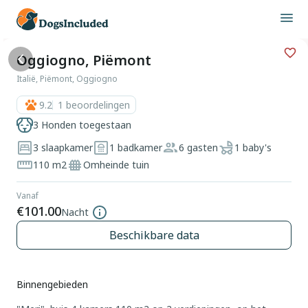
Oggiogno, Piëmont
Italië, Piëmont, Oggiogno
9.2
1
beoordelingen
3 Honden toegestaan
3 slaapkamer
1 badkamer
6 gasten
1 baby's
110 m2
Omheinde tuin
Vanaf
€101.00
Nacht
Beschikbare data
Binnengebieden