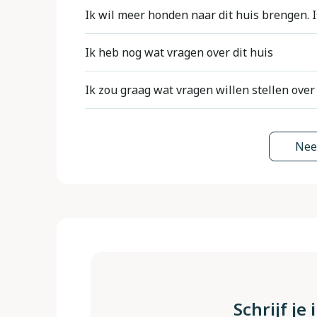
Ik wil meer honden naar dit huis brengen. I
Voor elke accommodatie geven we aan hoeve
Ik heb nog wat vragen over dit huis
Als u wilt weten of meer honden hier zijn to
Wij beschikken niet op voorhand over meer 
Ik zou graag wat vragen willen stellen over
doet dit via de normale reserveringsmethod
vragen worden altijd gesteld aan de huiseig
verzoek voor meer honden kunnen verwerk
DogsIncluded geeft algemene informatie o
Wil je toch graag meer informatie over een 
zoveel bestemmingen & accommodaties in on
Nee
Een verzoek om een accommodatie verplicht
reserveringsaanvraag te doen. Zo'n reserver
het onmogelijk om iedere specifieke situati
als klant is dat u een optie op de accommoda
We hopen dat je hier begrip voor hebt.
honden is toegestaan. Als dit een probleem
In het boekingsproces is er ruimte voor ex
En we kunnen indien gewenst een alternat
doorgeven. Bijvoorbeeld: - is de tuin hele
Uit eigen ervaring weten wij inmiddels dat
aangeven of er al dan niet meer honden zij
bedraagt de borgsom? Is het geschikt voor m
wandelgebieden in het buitenland gewoon ee
een plek te vinden waar je hond bijvoorbee
Dogs hierin heeft ook geen lijsten met hui
Er zijn ook vragen waarop we nooit antwoor
zwemmen.
toegestaan (hangt af van verschillende fact
Schrijf je
Energiekosten worden berekend naar verb
Soms is het handig om hier ter plekke even