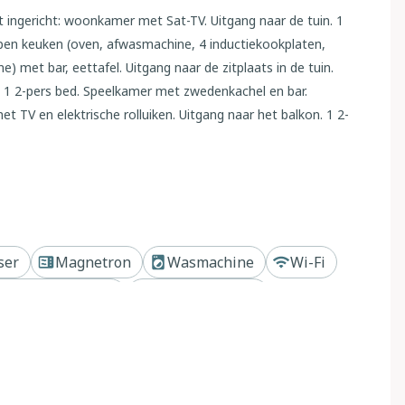
ingericht: woonkamer met Sat-TV. Uitgang naar de tuin. 1
pen keuken (oven, afwasmachine, 4 inductiekookplaten,
) met bar, eettafel. Uitgang naar de zitplaats in de tuin.
1 2-pers bed. Speelkamer met zwedenkachel en bar.
V en elektrische rolluiken. Uitgang naar het balkon. 1 2-
dden en air-conditioning. Uitgang naar het balkon. 1 2-pers.
ouche/bidet/WC. Air-conditioning, heteluchtverwarming.
uin. Terrasmeubelen, barbecue (verrijdbaar), ligstoelen (6).
amboe, kinderstoel, kinderbed tot 2 jaar. Internet (WiFi,
toegestaan. Brandblusser. Als er minder dan het maximale
niet alle wooneenheden beschikbaar voor gebruik.
ser
Magnetron
Wasmachine
Wi-Fi
bij meer of rivier
Dichtbij bergen
ngen. 650 m van het centrum van Colico, 38 km van het
omo, 1.1 km van het meer, aan een doodlopende weg. Voor