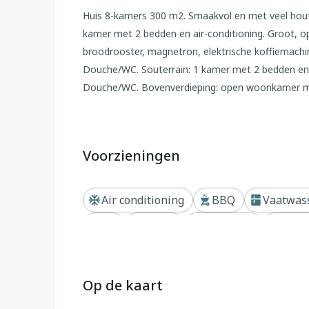
Huis 8-kamers 300 m2. Smaakvol en met veel hout 
kamer met 2 bedden en air-conditioning. Groot, o
broodrooster, magnetron, elektrische koffiemachine
Douche/WC. Souterrain: 1 kamer met 2 bedden en 
Douche/WC. Bovenverdieping: open woonkamer met T
pers. kamer met air-conditioning. 1 kamer met 2 be
kamer met bad/WC, hot tub en air-conditioning. D
Houten vloeren. Klein balkon, ruime zithoek in de t
Voorzieningen
Ter beschikking: wasmachine, droger, strijkijzer, kl
gratis). Rookvrij huis. Maximaal 1 huisdier/hond 
aantal gasten in de accommodatie verblijft, zijn 
Air conditioning
BBQ
Vaatwas
IT097023C2WRJQEYKK
TV
Haard
Zwembad
Dicht
Whirlpool/Jacuzzi
Privé zwembad
Buiten
Groot, moderne villa "Woodhouse", van 3 verdiepi
Op de kaart
centrum van Lecco, 69 km van het centrum van C