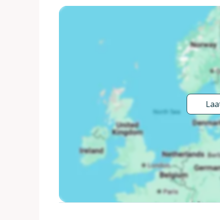
alleengebruik: terrein 500 m2 (omheind) met gaz
seizoensgebonden beschikbaarheid: 15.Mei. - 30.Sep
fietsen. Parkeerplaats (voor 2 auto's) op het terr
bushalte 350 m, treinstation "Colico" 650 m, grass
surfschool 1.4 km, manege 3.4 km, kinderspeelplaa
Abbazia di Piona, Torri di Fontanedo. Bekende sk
Livigno. Bekende meren kunnen gemakkelijk worde
Monte Legnone. De eigenaar accepteert geen jeu
Laat