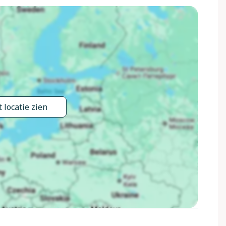
on, openluchtzwembad hoekig (150 cm diepte,
.). In het huis: fitnessruimte, tafelvoetbal, bergruimte voor
ein, eigen garage. Supermarkt, restaurant 650 m, bar 600 m,
trand "Lido di Colico" 1.8 km. Golfterrein (18 holes) 37 km,
ts 600 m. Attracties in de buurt: Forte Montecchio Nord,
igebieden kunnen gemakkelijk worden bereikt: Madesimo,
n bereikt: Lago di Mezzola. Wandelgebied Pian di Spagna,
gdgroepen.
 locatie zien