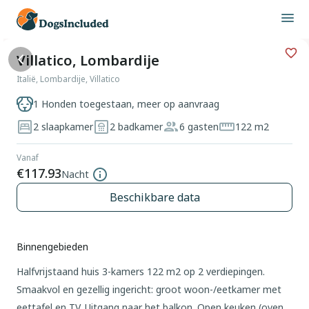
Villatico, Lombardije
Italië, Lombardije, Villatico
1 Honden toegestaan, meer op aanvraag
2 slaapkamer
2 badkamer
6 gasten
122 m2
Vanaf
€117.93
Nacht
Beschikbare data
Binnengebieden
Halfvrijstaand huis 3-kamers 122 m2 op 2 verdiepingen.
Smaakvol en gezellig ingericht: groot woon-/eetkamer met
eettafel en TV. Uitgang naar het balkon. Open keuken (oven,