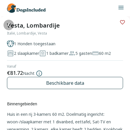
Vesta, Lombardije
Italië, Lombardije, Vesta
1 Honden toegestaan
2 slaapkamer
1 badkamer
5 gasten
60 m2
Vanaf
€81.72
Nacht
Beschikbare data
Binnengebieden
Huis in een rij 3-kamers 60 m2. Doelmatig ingericht:
woon-/slaapkamer met 1 divanbed, eettafel, Sat-TV en
verwarming. 2 kamers, elke kamer heeft 2 bedden. Kookhoek