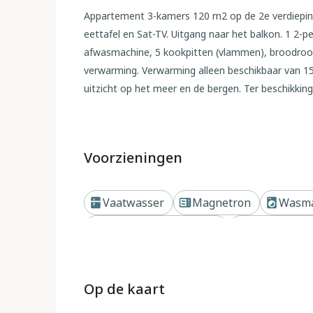
Appartement 3-kamers 120 m2 op de 2e verdiepin
eettafel en Sat-TV. Uitgang naar het balkon. 1 2-
afwasmachine, 5 kookpitten (vlammen), broodroo
verwarming. Verwarming alleen beschikbaar van 15.
uitzicht op het meer en de bergen. Ter beschikking
Internet (WiFi, gratis). Parkeerplaats (2 Auto's).
Geen lift. IT014075C278HF6ZXK
Voorzieningen
Buiten
Huis met 2 woningen "Casa Lara", van 3 verdiepin
Vaatwasser
Magnetron
Wasma
Menaggio, 16 km van het centrum van Chiavenna,
van het meer. Parkeerplaats op het terrein. Leven
Dichtbij meer of rivier
Dichtbij be
bushalte 150 m, treinstation "Verceia" 1.2 km, za
"Verceia (Lago di Mezzola)" 100 m, openluchtzw
golfterrein (18 holes) 42 km, Vismogelijkheden 100
Op de kaart
Naturale Pian di Spagna, Forte Montecchio Nord 