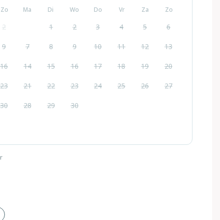
Zo
Ma
Di
Wo
Do
Vr
Za
Zo
2
1
2
3
4
5
6
9
7
8
9
10
11
12
13
16
14
15
16
17
18
19
20
23
21
22
23
24
25
26
27
30
28
29
30
r