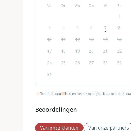
Ma
Di
Wo
Do
Vr
Za
1
3
4
5
6
7
8
10
11
12
13
14
15
17
18
19
20
21
22
24
25
26
27
28
29
31
Beschikbaar
Inchecken mogelijk
Niet beschikbaa
Beoordelingen
Van onze klanten
Van onze partners