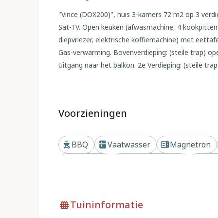
"Vince (DOX200)", huis 3-kamers 72 m2 op 3 verdi
Sat-TV. Open keuken (afwasmachine, 4 kookpitten
diepvriezer, elektrische koffiemachine) met eettaf
Gas-verwarming. Bovenverdieping: (steile trap) o
Uitgang naar het balkon. 2e Verdieping: (steile t
(160 cm). Terras 22 m2. Terrasmeubelen, barbecue (
de bergen. Ter beschikking: wasmachine. Internet (
huisdieren/honden toegestaan. IT097032C2LRP
Voorzieningen
Buiten
BBQ
Vaatwasser
Magnetron
Eengezinswoning "Vince", vrijstaand, gerenoveerd
centrum van Dervio, 35 km van het centrum van L
Privétuin
Dichtbij bergen
Dich
tot het strand. Voor alleengebruik: terrein 1.000 
bomen, weide, parkeerplaats (voor 3 auto's) op he
supermarkt 10 km, bushalte 350 m, treinstation "
Tuininformatie
huis.