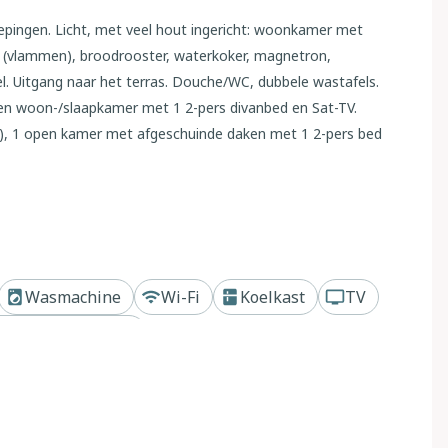
epingen. Licht, met veel hout ingericht: woonkamer met
 (vlammen), broodrooster, waterkoker, magnetron,
el. Uitgang naar het terras. Douche/WC, dubbele wastafels.
pen woon-/slaapkamer met 1 2-pers divanbed en Sat-TV.
rap), 1 open kamer met afgeschuinde daken met 1 2-pers bed
verrijdbaar), ligstoelen (4). Mooi uitzicht op het meer en
WiFi, gratis). Niet geschikt voor kleine kinderen. Maximaal 2
HG8MA
Wasmachine
Wi-Fi
Koelkast
TV
 in 2014. 230 m van het centrum van Dorio, 4 km van het
ecco, in een woonwijk, 10 m van het meer, directe toegang
tbij meer of rivier
m2 (omheind), tuin op verschillende niveaus met planten en
t terrein. Winkel 4 km, levensmiddelenwinkel 4 km,
Dorio" 200 m, kiezelstrand 10 m. Spoorweg 5 m van het