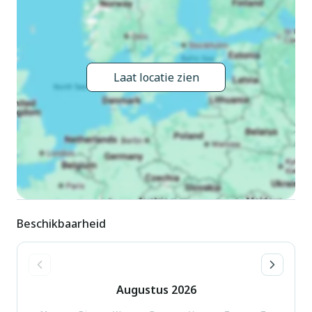
meer. Voor medegebruik: terrein (omheind), tuin op
verschillende niveaus. 100 m lange smalle toegangsweg.
Trappenweg naar het huis. Supermarkt 500 m, bushalte 600
m, treinstation "Como" 50 km, grasstrand 700 m,
Laat locatie zien
openluchtzwembad 4.2 km. Jachthaven 1.2 km, golfterrein
(18 holes) 23 km. Geen lift. De eigenaar woont in hetzelfde
huis.
Beschikbaarheid
Augustus
2026