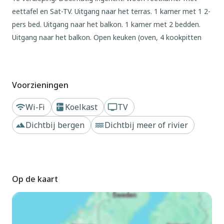
eettafel en Sat-TV. Uitgang naar het terras. 1 kamer met 1 2-
pers bed. Uitgang naar het balkon. 1 kamer met 2 bedden.
Uitgang naar het balkon. Open keuken (oven, 4 kookpitten
(vlammen), broodrooster, diepvriezer, elektrische
koffiemachine). Douche/WC. Geen verwarmingsmogelijkheid.
Natuurstenen vloeren. 2 balkons 6 m2, terras 17 m2.
Voorzieningen
Terrasmeubelen. Mooi uitzicht op het meer en Monte
Legnone (2609 m). Ter beschikking: kinderstoel, kinderbed.
Wi-Fi
Koelkast
TV
Internet (WiFi, gratis). Parkeerplaats bij het huis. Niet rokers
Dichtbij bergen
Dichtbij meer of rivier
woning. Maximaal 1 huisdier/hond toegestaan. Privé ingang.
IT013089C2W9NDNO16
Buiten
Op de kaart
Huis met 2 woningen "Carmen", van 3 verdiepingen. 1.2 km
van het centrum van Domaso, aan de rand van de plaats, 50
km van het centrum van Como, 50 km van het centrum van
Lecco, tegen een helling, in een woonwijk, 700 m van het