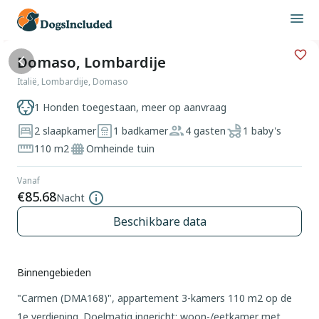
Domaso, Lombardije
Italië, Lombardije, Domaso
1 Honden toegestaan, meer op aanvraag
2 slaapkamer
1 badkamer
4 gasten
1 baby's
110 m2
Omheinde tuin
Vanaf
€85.68
Nacht
Beschikbare data
Binnengebieden
"Carmen (DMA168)", appartement 3-kamers 110 m2 op de
1e verdieping. Doelmatig ingericht: woon-/eetkamer met