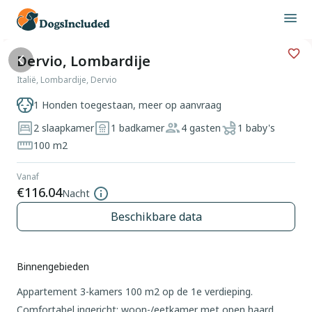
Dervio, Lombardije
Italië, Lombardije, Dervio
1 Honden toegestaan, meer op aanvraag
2 slaapkamer
1 badkamer
4 gasten
1 baby's
100 m2
Vanaf
€116.04
Nacht
Beschikbare data
Binnengebieden
Appartement 3-kamers 100 m2 op de 1e verdieping.
Comfortabel ingericht: woon-/eetkamer met open haard,