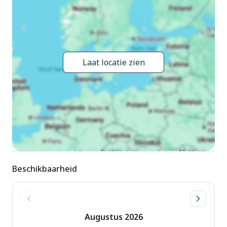
Parkeerplaats op het terrein. Winkel, supermarkt, bushalte
500 m, grasstrand "Dervio" 50 m. Surfschool,
kinderspeelplaats 50 m. Attracties in de buurt: Torre di
Orezia, Corenno Plinio, Orrido di Bellano. Bekende meren
kunnen gemakkelijk worden bereikt: Lago di Mezzola.
Laat locatie zien
Wandelgebied Valvarrone, Sentiero del Viandante.
Beschikbaarheid
Augustus
2026