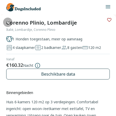
Corenno Plinio, Lombardije
Italië, Lombardije, Corenno Plinio
1 Honden toegestaan, meer op aanvraag
4 slaapkamer
2 badkamer
8 gasten
120 m2
Vanaf
€160.32
Nacht
Beschikbare data
Binnengebieden
Huis 6-kamers 120 m2 op 3 verdiepingen. Comfortabel
ingericht: open woon-/eetkamer met eettafel, TV en
verwarming. Uitgang naar de tuin. Open keuken (oven,