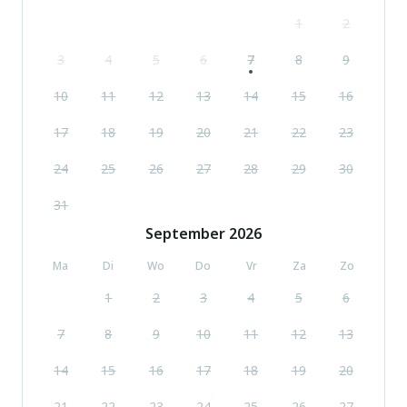
Valvarrone, Valsassina. Auto noodzakelijk.
1
2
3
4
5
6
7
8
9
10
11
12
13
14
15
16
17
18
19
20
21
22
23
24
25
26
27
28
29
30
31
September
2026
Ma
Di
Wo
Do
Vr
Za
Zo
1
2
3
4
5
6
7
8
9
10
11
12
13
14
15
16
17
18
19
20
21
22
23
24
25
26
27