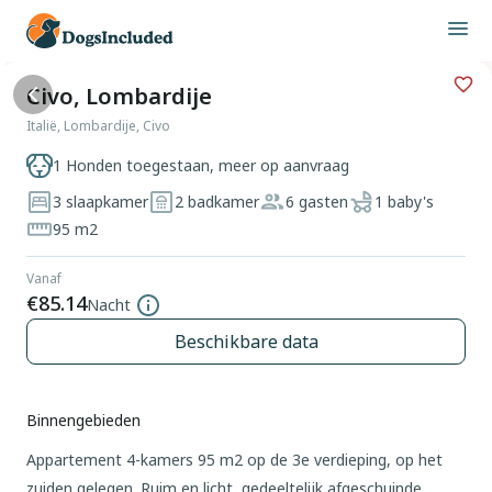
Civo, Lombardije
Italië, Lombardije, Civo
1 Honden toegestaan, meer op aanvraag
3 slaapkamer
2 badkamer
6 gasten
1 baby's
95 m2
Vanaf
€85.14
Nacht
Beschikbare data
Binnengebieden
Appartement 4-kamers 95 m2 op de 3e verdieping, op het
zuiden gelegen. Ruim en licht, gedeeltelijk afgeschuinde