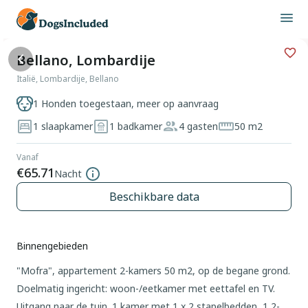
Bellano, Lombardije
Italië, Lombardije, Bellano
1 Honden toegestaan, meer op aanvraag
1 slaapkamer
1 badkamer
4 gasten
50 m2
Vanaf
€65.71
Nacht
Beschikbare data
Binnengebieden
"Mofra", appartement 2-kamers 50 m2, op de begane grond.
Doelmatig ingericht: woon-/eetkamer met eettafel en TV.
Uitgang naar de tuin. 1 kamer met 1 x 2 stapelbedden, 1 2-