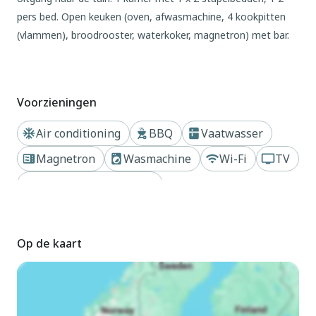
pers bed. Open keuken (oven, afwasmachine, 4 kookpitten
(vlammen), broodrooster, waterkoker, magnetron) met bar.
Douche/bidet/WC. Air-conditioning. Zithoek in de tuin.
Terrasmeubelen, elektrische barbecue (verrijdbaar), ligstoelen
(2). Ter beschikking: wasmachine, kinderstoel, kinderbed tot 2
Voorzieningen
jaar, haardroger. Internet (WiFi, gratis). Garage (1 Auto). Niet
rokers woning. Maximaal 1 huisdier/hond toegestaan. Privé
Air conditioning
BBQ
Vaatwasser
ingang. IT097008C264AVM58T
Magnetron
Wasmachine
Wi-Fi
TV
Buiten
Dichtbij meer of rivier
Comfortabele residentie van 2 verdiepingen, aangebouwd. In
de wijk Bonzeno, 1.8 km van het centrum van Bellano, 24 km
van het centrum van Lecco, 56 km van het centrum van
Op de kaart
Como, tegen een helling, 2.1 km van het meer, aan een
doodlopende weg. Voor alleengebruik: terrein 150 m2
(omheind) met gazon. Wissel van linnengoed (extra wissel te
betalen). Wissel van handdoeken (extra wissel te betalen).