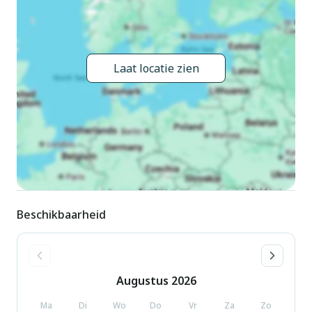
Schoonmaak op verzoek (extra). Trappenweg (3 treden) naar
het huis. Eigen garage. Supermarkt 1.7 km, restaurant 2.5
km, bushalte 50 m, treinstation "Bellano Tartavalle Terme"
2.1 km, kiezelstrand 2.1 km. Jachthaven 2.5 km, golfterrein
Laat locatie zien
(18 holes) 38.5 km, surfschool 2.5 km. Attracties in de buurt:
Orrido di Bellano, Chiesa di Santi Nazaro e Celso, Villa
Monastero Varenna, Castello di Vezio Varenna. Bekende
skigebieden kunnen gemakkelijk worden bereikt: Pian di
Bobbio, Valchiavenna. Bekende meren kunnen gemakkelijk
worden bereikt: Lago di Mezzola. Wandelgebied Sentiero del
Viandante, Pian delle Betulle.
Beschikbaarheid
Augustus
2026
Ma
Di
Wo
Do
Vr
Za
Zo