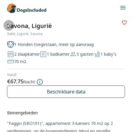
Savona, Ligurië
Italië, Ligurië, Savona
1 Honden toegestaan, meer op aanvraag
2 slaapkamer
1 badkamer
5 gasten
1 baby's
70 m2
Vanaf
€67.75
Nacht
Beschikbare data
Binnengebieden
"Faggio (SBO101)", appartement 3-kamers 70 m2 op 2
verdiepingen, op de bovenverdieping. Mooi en gezellig