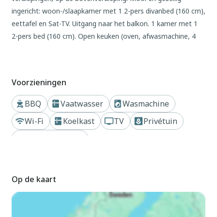
ingericht: woon-/slaapkamer met 1 2-pers divanbed (160 cm),
eettafel en Sat-TV. Uitgang naar het balkon. 1 kamer met 1
2-pers bed (160 cm). Open keuken (oven, afwasmachine, 4
kookpitten (vlammen), waterkoker, diepvriezer, elektrische
koffiemachine). Douche/bidet/WC. Verwarming alleen
beschikbaar van 01.10. tot 15.05. Zolderverdieping: 1 kamer
Voorzieningen
met afgeschuinde daken met dakraam met 1 bed (80 cm),
aparte WC. Verwarming. Balkon. Balkonmeubilair. Mooi
BBQ
Vaatwasser
Wasmachine
panoramazicht op de bergen en het landschap. Ter
Wi-Fi
Koelkast
TV
Privétuin
beschikking: wasmachine, strijkijzer, kinderstoel, kinderbed.
Internet (WiFi, gratis). Niet rokers woning. Maximaal 1
Dichtbij bergen
huisdier/hond toegestaan. IT009056B452IYH6GR
Buiten
Op de kaart
Mooi residentie "Naso di Gatto", 700 m boven zeeniveau,
van 2 verdiepingen, vrijstaand, omgeven door bomen en
weiden. 7 appartementen in de woning. Boven San