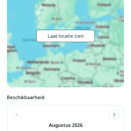
Bartolomeo al Bosco, buiten de plaats, 16 km van het
centrum van Savona, 1 km van de bosrand, 17 km van zee, 8
km van het meer, aan een weg, te midden van groen. Voor
medegebruik: wild terrein 6 ha, groot tuin met gazon en
bomen, ligweide. Patio, prieel, tuinmeubelen, barbecue,
Laat locatie zien
stookplaats. In het huis: Internet (WiFi), bergruimte voor
fietsen. Parkeerplaats (voor 15 auto's) op het terrein. Winkel
12 km, levensmiddelenwinkel 12 km, supermarkt 16 km,
restaurant 12 km, bar 12 km, bakkerij 12 km, café 12 km,
bushalte 17.9 km, treinstation "Savona" 16 km, zandstrand
"Savona/Spiaggia delle Fornaci" 17 km. Attracties in de buurt:
Albisola 17 km, Pontinvrea 12 km. Auto noodzakelijk.
Beschikbaarheid
Augustus
2026