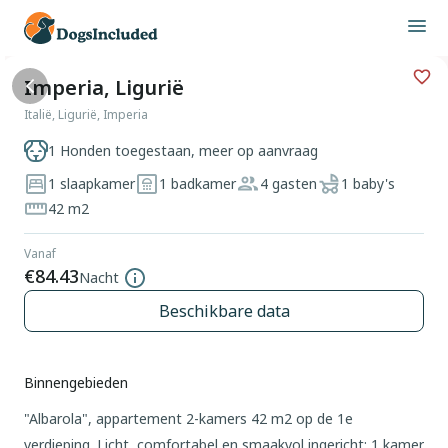
Imperia, Ligurië
Italië, Ligurië, Imperia
1 Honden toegestaan, meer op aanvraag
1 slaapkamer
1 badkamer
4 gasten
1 baby's
42 m2
Vanaf
€84.43
Nacht
Beschikbare data
Binnengebieden
"Albarola", appartement 2-kamers 42 m2 op de 1e
verdieping. Licht, comfortabel en smaakvol ingericht: 1 kamer