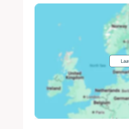
treinstation "Imperia Oneglia" 12 km, kiezelstra
Manege 4 km, fietspad 7 km. Auto noodzakelijk.
Laat