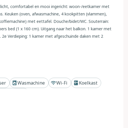
 licht, comfortabel en mooi ingericht: woon-/eetkamer met
rras. Keuken (oven, afwasmachine, 4 kookpitten (vlammen),
e koffiemachine) met eettafel. Douche/bidet/WC. Souterrain:
ers bed (1 x 160 cm). Uitgang naar het balkon. 1 kamer met
n. 2e Verdieping: 1 kamer met afgeschuinde daken met 2
jkheid. Balkon 4 m2, balkon 8 m2, terras 40 m2.
baar), ligstoelen (4). Panoramazicht op zee en de plaats.
r. Internet (WiFi, gratis). Maximaal 1 huisdier/hond
ser
Wasmachine
Wi-Fi
Koelkast
mgeven door bomen en weiden. Boven Dolcedo, in het
rand of kust
ria, zonnige, verhoogde ligging, 7 km van zee. Voor
aus, 100 m2 (omheind) met bloemen en bomen. 100 m lange
s (voor 2 auto's) bij het huis. Levensmiddelenwinkel,
sverhuur 700 m, bushalte "Dolcedo Piazza" 700 m,