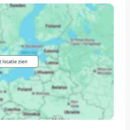
nd "Borgo Prino" 7 km, meer (zwemmen) "Lecchiore" 4 km.
 locatie zien