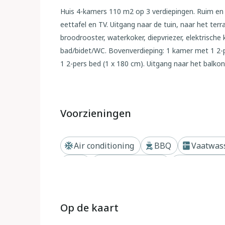
Huis 4-kamers 110 m2 op 3 verdiepingen. Ruim en
eettafel en TV. Uitgang naar de tuin, naar het te
broodrooster, waterkoker, diepvriezer, elektrisch
bad/bidet/WC. Bovenverdieping: 1 kamer met 1 2-p
1 2-pers bed (1 x 180 cm). Uitgang naar het balko
bedden. Air-conditioning. Geen verwarmingsmogeli
Terrasmeubelen, balkonmeubilair, barbecue (verrijd
Ter beschikking: wasmachine, strijkijzer, haardroge
Voorzieningen
toegestaan. IT008030C2PTGQVR8G
Buiten
Air conditioning
BBQ
Vaatwas
Eengezinswoning "Bruna", van 3 verdiepingen, o
TV
Dichtbij bergen
Dichtbij st
gehucht San Paolo, 9 km van het centrum van Impe
alleengebruik: kleine tuin op verschillende nive
smalle toegangsweg tot aan het huis. Parkeerplaat
Op de kaart
restaurant, bar, bakkerij 700 m, café 700 m, fiet