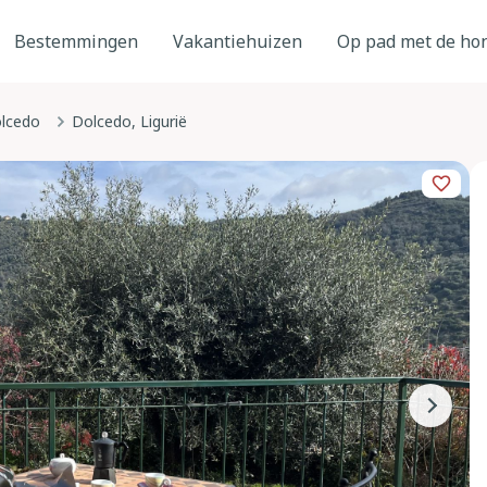
Bestemmingen
Vakantiehuizen
Op pad met de ho
lcedo
Dolcedo, Ligurië