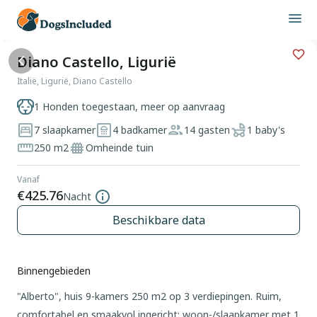
Diano Castello, Ligurië
Italië, Ligurië, Diano Castello
1 Honden toegestaan, meer op aanvraag
7 slaapkamer
4 badkamer
14 gasten
1 baby's
250 m2
Omheinde tuin
Vanaf
€425.76
Nacht
Beschikbare data
Binnengebieden
"Alberto", huis 9-kamers 250 m2 op 3 verdiepingen. Ruim,
comfortabel en smaakvol ingericht: woon-/slaapkamer met 1