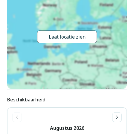
Lorenzo al Mare, 10 km van het centrum van Imperia Porto
Maurizio, 26 km van het centrum van San Remo,
geïsoleerde, zonnige ligging, 4 km van zee. Voor
medegebruik: wild terrein, weide. 300 m lange smalle
toegangsweg tot aan het huis. Parkeerplaats bij het huis.
Laat locatie zien
Winkel 1 km, levensmiddelenwinkel 1 km, restaurant 1 km,
bar 1 km, bakkerij 1 km, café 1 km, fietsverhuur 1 km,
bushalte 300 m, treinstation "Imperia Oneglia" 15 km,
zandstrand "San Lorenzo al Mare" 4 km. Fietspad 4 km. Auto
noodzakelijk. Autobaan in de buurt.
Beschikbaarheid
Augustus
2026