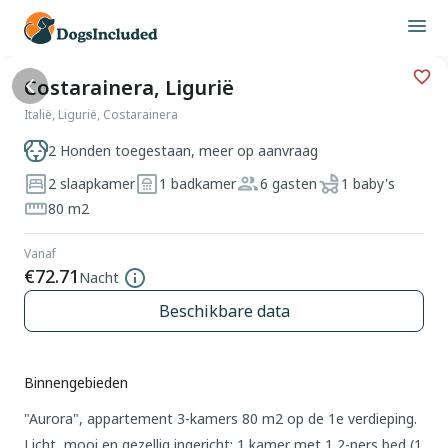
Costarainera, Ligurië
Italië, Ligurië, Costarainera
2 Honden toegestaan, meer op aanvraag
2 slaapkamer
1 badkamer
6 gasten
1 baby's
80 m2
Vanaf
€72.71
Nacht
Beschikbare data
Binnengebieden
"Aurora", appartement 3-kamers 80 m2 op de 1e verdieping.
Licht, mooi en gezellig ingericht: 1 kamer met 1 2-pers bed (1