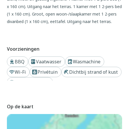
x 160 cm). Uitgang naar het terras. 1 kamer met 1 2-pers bed
(1 x 160 cm). Groot, open woon-/slaapkamer met 1 2-pers
divanbed (1 x 160 cm), eettafel. Uitgang naar het terras.
Open keuken (oven, afwasmachine, 5 kookpitten (vlammen),
broodrooster, waterkoker, elektrische koffiemachine) met
eettafel. Uitgang naar het terras. Douche/bidet/WC, dubbele
Voorzieningen
wastafels. Houtverwarming, air-conditioning, Speksteenoven.
Groot terras 120 m2. Terrasmeubelen, barbecue, ligstoelen
BBQ
Vaatwasser
Wasmachine
(4). Zeer mooi panoramazicht op zee en het dal. Ter
Wi-Fi
Privétuin
Dichtbij strand of kust
beschikking: wasmachine, kinderbed, haardroger. Internet
(WiFi). Maximaal 2 huisdieren/honden toegestaan. Privé
Air conditioning
ingang, rookmelders, brandblusser. IT008024C265PIWCDG
Buiten
Op de kaart
Gezellig Huis met 2 woningen van 2 verdiepingen, omgeven
door bomen en weiden. 2 appartementen in de woning.
Beneden Costarainera, 4 km van het centrum van San