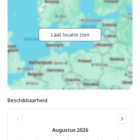
het meer, te midden van groen. Voor medegebruik: terrein 20
ha, verzorgde tuin met gazon en bomen, openluchtzwembad
(10 x 5 m, 120 - 150 cm diepte, seizoensgebonden
beschikbaarheid: 16.Mei. - 26.Sep. openingstijden zwembad:
Laat locatie zien
09:00-19:00). Buitendouche, barbecue. In het huis:
wasmachine (voor medegebruik). 200 m lange toegangsweg
(onverharde weg). Parkeerplaats op het terrein. Winkel 3 km,
supermarkt 3 km, bushalte 3 km, zandstrand "Lago di
Bolsena" 12 km. Golfterrein (9 holes) 18 km. Vergelijkbare
accommodaties kunnen worden geboekt.
Beschikbaarheid
Augustus
2026