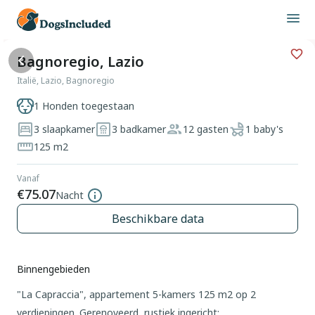
Bagnoregio, Lazio
Italië, Lazio, Bagnoregio
1 Honden toegestaan
3 slaapkamer
3 badkamer
12 gasten
1 baby's
125 m2
Vanaf
€75.07
Nacht
Beschikbare data
Binnengebieden
"La Capraccia", appartement 5-kamers 125 m2 op 2
verdiepingen. Gerenoveerd, rustiek ingericht: