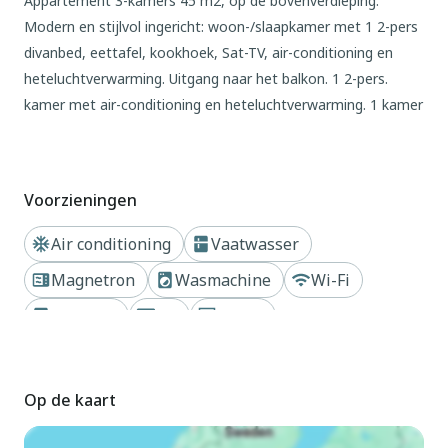
Appartement 3-kamers 45 m2, op de bovenverdieping.
Modern en stijlvol ingericht: woon-/slaapkamer met 1 2-pers
divanbed, eettafel, kookhoek, Sat-TV, air-conditioning en
heteluchtverwarming. Uitgang naar het balkon. 1 2-pers.
kamer met air-conditioning en heteluchtverwarming. 1 kamer
met 1 bed, air-conditioning en heteluchtverwarming. Open
keuken (afwasmachine, 4 inductiekookplaten, Gasfornuis,
magnetron, diepvriezer, elektrische koffiemachine).
Voorzieningen
Douche/WC. Balkon. Balkonmeubilair. Ter beschikking:
klamboe, kinderstoel, kinderbed. Internet (WiFi, gratis).
Air conditioning
Vaatwasser
Parkeerplaats nr. max. 5 m length (1 Auto), hoogte 210 cm,
Magnetron
Wasmachine
Wi-Fi
breedte 250 cm. Maximaal 1 huisdier/hond toegestaan. Er
hoeven geen verplichte extra kosten ter plaatse te worden
Koelkast
TV
Haard
betaald, behalve de lokale belasting. Bedlinnen, handdoeken,
Dichtbij strand of kust
eindschoonmaak en alle energiekosten zijn inclusief.
IT030049B4EV54XPC3
Op de kaart
Buiten