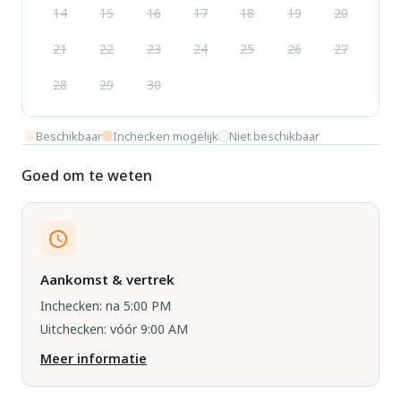
14
15
16
17
18
19
20
21
22
23
24
25
26
27
28
29
30
Beschikbaar
Inchecken mogelijk
Niet beschikbaar
Goed om te weten
Aankomst & vertrek
Inchecken: na 5:00 PM
Uitchecken: vóór 9:00 AM
Meer informatie