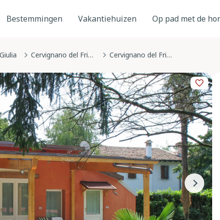
Bestemmingen
Vakantiehuizen
Op pad met de ho
Giulia
Cervignano del Friuli / Çarvignan
Cervignano del Friuli / Çarvignan, Friuli-Venezia Giulia