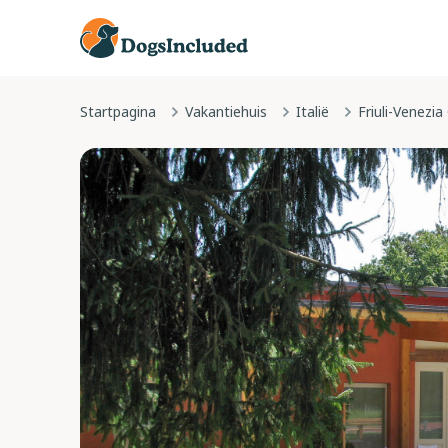
Startpagina
Vakantiehuis
Italië
Friuli-Venezia 