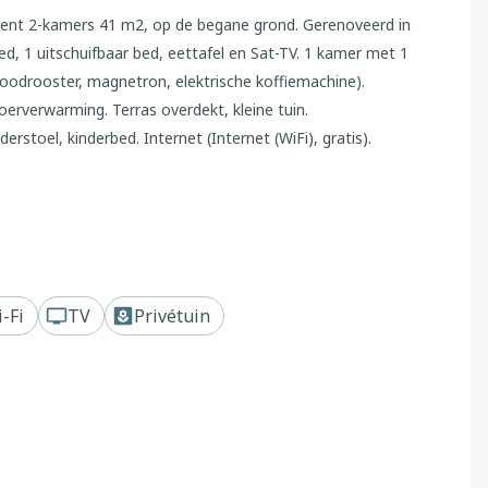
ement 2-kamers 41 m2, op de begane grond. Gerenoveerd in
ed, 1 uitschuifbaar bed, eettafel en Sat-TV. 1 kamer met 1
oodrooster, magnetron, elektrische koffiemachine).
oerverwarming. Terras overdekt, kleine tuin.
derstoel, kinderbed. Internet (Internet (WiFi), gratis).
aan. Privé ingang. IT030023B52TB5TSMR
urobject bestaande uit hoofd-/ bijgebouw, in de wijk
o del Friuli, 6 km van het centrum van Palmanova, 22 km
-Fi
TV
Privétuin
rk, verzorgde tuin met gazon en bomen. Tennisbaan,
nsmiddelenwinkel 200 m, bushalte 700 m, treinstation
racties in de buurt: Aquileia 11 km, Udine 30 km, Trieste