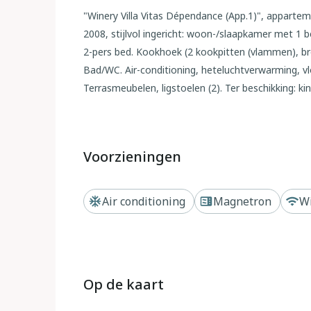
"Winery Villa Vitas Dépendance (App.1)", appart
2008, stijlvol ingericht: woon-/slaapkamer met 1 b
2-pers bed. Kookhoek (2 kookpitten (vlammen), br
Bad/WC. Air-conditioning, heteluchtverwarming, vl
Terrasmeubelen, ligstoelen (2). Ter beschikking: kin
Rookvrij huis. Maximaal 1 huisdier/hond toegest
Buiten
Voorzieningen
Op het wijngoed "Villa Vitas", uit de 17e eeuw. Hu
Strassoldo, 4.5 km van het centrum van Cervignan
Air conditioning
Magnetron
Wi
van zee. Voor medegebruik: terrein 12.000 m2, pa
tuinmeubelen, parkeerplaats op het terrein. Leve
"Cervignano" 4.5 km, zandstrand "Grado" 22 km. Att
56 km.
Op de kaart