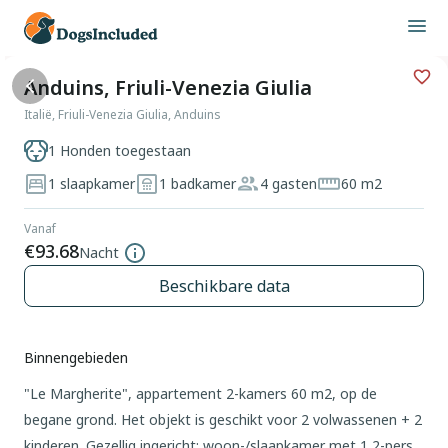
Anduins, Friuli-Venezia Giulia
Italië, Friuli-Venezia Giulia, Anduins
1 Honden toegestaan
1 slaapkamer
1 badkamer
4 gasten
60 m2
Vanaf
€93.68
Nacht
Beschikbare data
Binnengebieden
"Le Margherite", appartement 2-kamers 60 m2, op de
begane grond. Het objekt is geschikt voor 2 volwassenen + 2
kinderen. Gezellig ingericht: woon-/slaapkamer met 1 2-pers