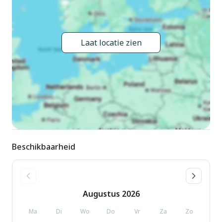
openluchtzwembad (8 x 4 m, seizoensgebonden
beschikbaarheid: 01.Apr. - 30.Sep.). Barbecue. In het huis:
salon, fitnessruimte, centrale verwarming, wasmachine (voor
Laat locatie zien
medegebruik), verwarming alleen beschikbaar van 14.Okt. -
26.Apr.. Ontbijt op verzoek (extra). Parkeerplaats bij het huis.
Winkel, restaurant, bushalte 400 m, kiezelstrand "Torrente
Arzino" 2 km. Attracties in de buurt: Le Grotte di Pradis 9 km.
De eigenaar woont in hetzelfde huis. Dieren in de buurt.
Beschikbaarheid
Augustus
2026
Ma
Di
Wo
Do
Vr
Za
Zo