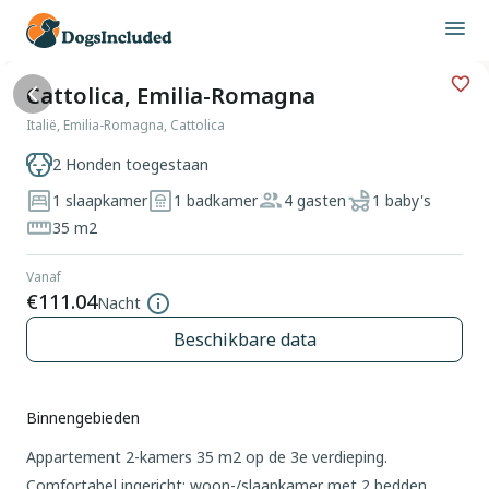
Cattolica, Emilia-Romagna
Italië, Emilia-Romagna, Cattolica
2 Honden toegestaan
1 slaapkamer
1 badkamer
4 gasten
1 baby's
35 m2
Vanaf
€111.04
Nacht
Beschikbare data
Binnengebieden
Appartement 2-kamers 35 m2 op de 3e verdieping.
Comfortabel ingericht: woon-/slaapkamer met 2 bedden,