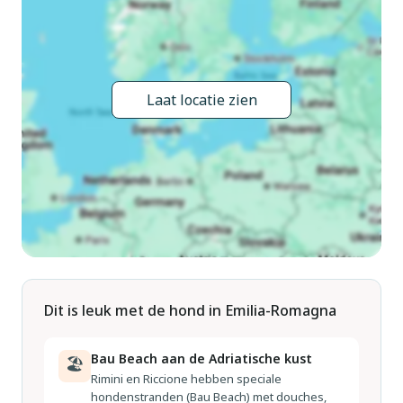
km. Golfterrein 1 km, manege 1 km. Attracties in de buurt:
Pesaro 18 km, Rimini 25 km, Urbino 39 km, Baia Vallugola 7
km, Aquafan Riccione 10 km, Garage extra € 10-15 / 24 h 50
m. Auto wordt niet aangeraden. De eigenaar accepteert
Laat locatie zien
geen jeugdgroepen. Laden en lossen van de baggage is
mogelijk bij het huis. De woning bevindt zich in een voor
verkeer beperkte zone.
Dit is leuk met de hond in Emilia-Romagna
Bau Beach aan de Adriatische kust
🏖
Rimini en Riccione hebben speciale
hondenstranden (Bau Beach) met douches,