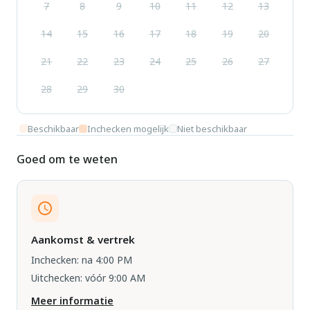
7
8
9
10
11
12
13
14
15
16
17
18
19
20
21
22
23
24
25
26
27
28
29
30
Beschikbaar
Inchecken mogelijk
Niet beschikbaar
Goed om te weten
Aankomst & vertrek
Inchecken: na 4:00 PM
Uitchecken: vóór 9:00 AM
Meer informatie