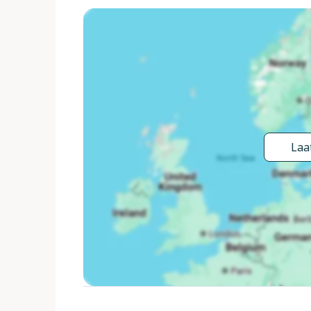
"Vieste (Tremiti & Grotte Marine)" 6 km, zandstran
km, Baia delle Zagare 34 km, Monte Sant'Angelo
noodzakelijk. Animatie in het hoogseizoen. Geschi
per dag bewaakt. Badmuts verplicht.
Laat