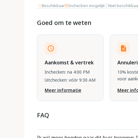
Beschikbaar
Inchecken mogelijk
Niet beschikbaa
Goed om te weten
Aankomst & vertrek
Annuler
Inchecken: na 4:00 PM
10% koste
voor aan
Uitchecken: vóór 9:30 AM
Meer informatie
Meer inf
FAQ
Ik wil meer honden naar dit huis brengen. I