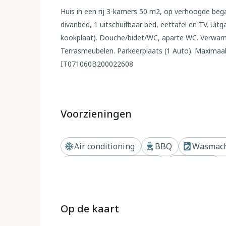
Huis in een rij 3-kamers 50 m2, op verhoogde be
divanbed, 1 uitschuifbaar bed, eettafel en TV. Uit
kookplaat). Douche/bidet/WC, aparte WC. Verwarmin
Terrasmeubelen. Parkeerplaats (1 Auto). Maximaal 
IT071060B200022608
Buiten
Gargano: Kindvriendelijk vakantiecomplex "Villaggi
Voorzieningen
woning. 6 km van het centrum van Vieste, 150 m v
10.000 m2 (omheind), tuin met planten en bomen,
Air conditioning
BBQ
Wasmac
seizoensgebonden beschikbaarheid: 23.Mei. - 26.
hot tub, tennisbaan (25.Apr. - 26.Sep.), tafeltennis
Dichtbij strand of kust
Privétuin
In het complex: receptie, restaurant, bar, salon m
medegebruik, extra). Wissel van linnengoed (extra 
betalen). Schoonmaak op verzoek (extra). Ontbijt 
Op de kaart
(beperkt aantal). Supermarkt 100 m, bushalte "Sa