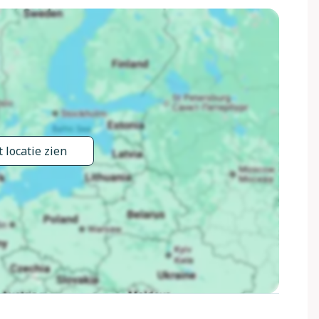
d "Scialmarino" 150 m. Attracties in de buurt: Peschici 17
 62 km. Wandelgebied Foresta Umbra 20 km. Auto
kt voor families (extra). Het vakantiecomplex wordt 24 uur
 locatie zien