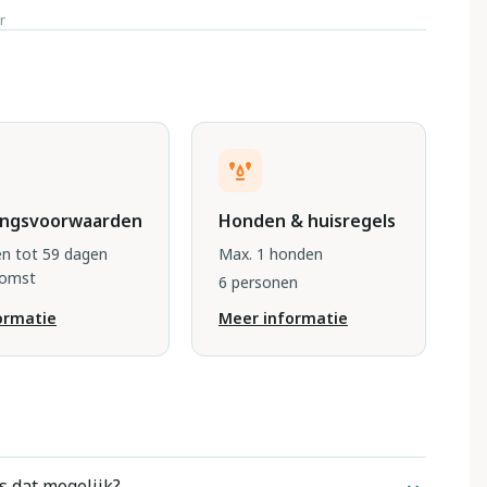
r
ingsvoorwaarden
Honden & huisregels
n tot 59 dagen
Max. 1 honden
komst
6 personen
ormatie
Meer informatie
s dat mogelijk?