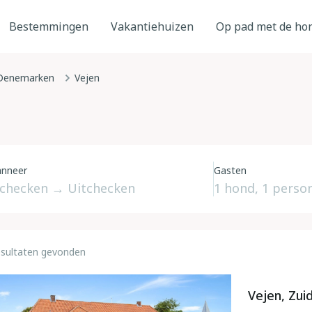
Bestemmingen
Vakantiehuizen
Op pad met de ho
Denemarken
Vejen
nneer
Gasten
esultaten gevonden
Vejen, Zu