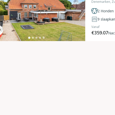
Denemarken, Zu
2 Honden 
9
slaapka
Vanaf
€359.07
Nac