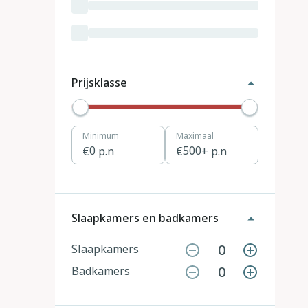
Luxemburg
3
Kroatië
19
Tsjechië
4
Prijsklasse
Denemarken
12
Minimum
Maximaal
Hongarije
1
0
p.n
500
+ p.n
Polen
11
Portugal
7
Slaapkamers en badkamers
Slovenië
2
0
Slaapkamers
0
Badkamers
Zwitserland
10