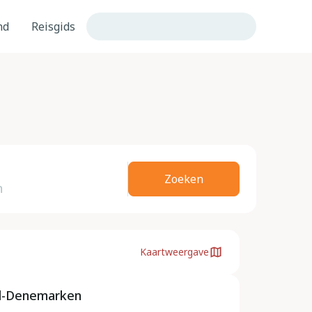
nd
Reisgids
Zoeken
Kaartweergave
id-Denemarken