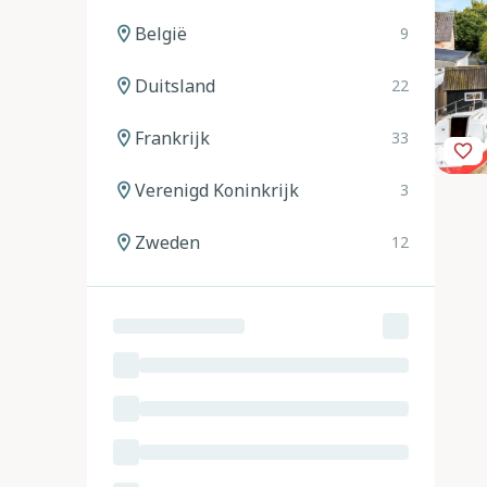
België
9
Duitsland
22
Frankrijk
33
Verenigd Koninkrijk
3
Zweden
12
Noorwegen
12
Spanje
20
Italië
24
Oostenrijk
11