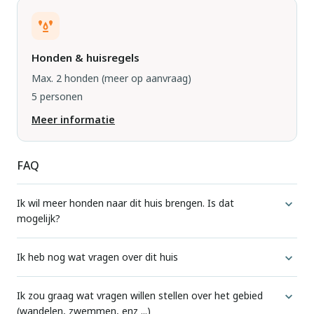
Honden & huisregels
Max. 2 honden
(meer op aanvraag)
5 personen
Meer informatie
FAQ
Ik wil meer honden naar dit huis brengen. Is dat
mogelijk?
Voor elke accommodatie geven we aan hoeveel honden
Ik heb nog wat vragen over dit huis
standaard zijn toegestaan.
Wij beschikken niet op voorhand over meer informatie dan
Ik zou graag wat vragen willen stellen over het gebied
Als u wilt weten of meer honden hier zijn toegestaan, kunt u
(wandelen, zwemmen, enz ...)
wij op de website al tonen. Extra vragen worden altijd