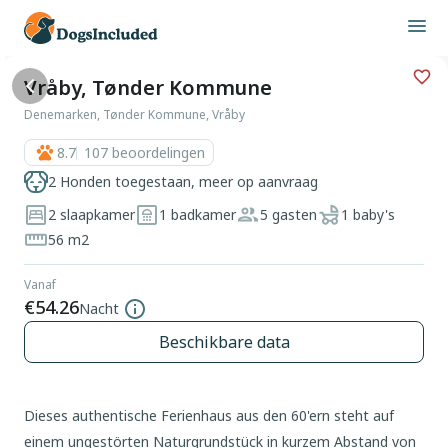
Vråby, Tønder Kommune
Denemarken, Tønder Kommune, Vråby
8.7
107
beoordelingen
2 Honden toegestaan, meer op aanvraag
2 slaapkamer
1 badkamer
5 gasten
1 baby's
56 m2
Vanaf
€54.26
Nacht
Beschikbare data
Dieses authentische Ferienhaus aus den 60'ern steht auf
einem ungestörten Naturgrundstück in kurzem Abstand von