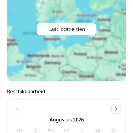
you would anyways pay for, ensuring a seamless stay and
check-out experience.
Laat locatie zien
Beschikbaarheid
Augustus
2026
Ma
Di
Wo
Do
Vr
Za
Zo