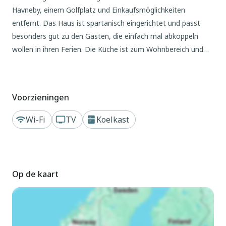
Havneby, einem Golfplatz und Einkaufsmöglichkeiten
entfernt. Das Haus ist spartanisch eingerichtet und passt
besonders gut zu den Gästen, die einfach mal abkoppeln
wollen in ihren Ferien. Die Küche ist zum Wohnbereich und
zum Essbereich hin geöffnet, so dass man beisammen sein
kann, auch beim Essen zubereiten oder Abwaschen. Im
Wohnraum am Holzofen können Sie es sich zusammen
Voorzieningen
gemütlich machen. Nach Süden hin befindet sich eine
abgeschirmte Terrasse und an der Westseite befindet sich
Wi-Fi
TV
Koelkast
eine überdachte Terrasse. Keine Vermietung an
Jugendgruppen.A refundable deposit might be charged closer
to your check-in date.
The security deposit ensures a smooth stay and covers any
Op de kaart
additional services or consumption charges.This deposit covers u
and any additional services that may be taken.The final amount 
readings, actual usage of extra services, and any remaining
balance will be refunded within 21 days after checkout.This depo