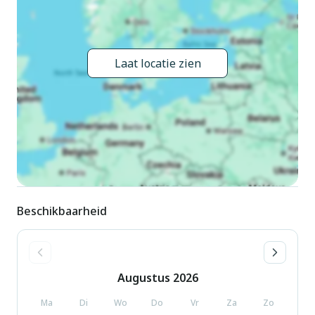
leuke activiteiten in de omgeving. De stranden hier zijn
kindvriendelijk, zodat u met het hele gezin kunt genieten van
onbezorgde stranddagen. U kunt ook heerlijk fietsen en
wandelen in het heuvelachtige landschap.
Laat locatie zien
Verheug u op een onvergetelijke vakantie in een prachtige
omgeving in dit vakantiehuis!
Beschikbaarheid
Augustus
2026
Ma
Di
Wo
Do
Vr
Za
Zo