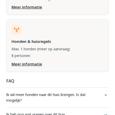
Meer informatie
Honden & huisregels
Max. 1 honden
(meer op aanvraag)
8 personen
Meer informatie
FAQ
Ik wil meer honden naar dit huis brengen. Is dat
mogelijk?
Voor elke accommodatie geven we aan hoeveel honden
Ik heb nog wat vragen over dit huis