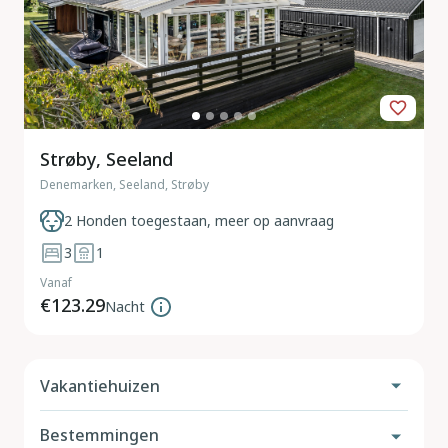
Strøby, Seeland
Denemarken, Seeland, Strøby
2 Honden toegestaan, meer op aanvraag
3
1
Vanaf
€123.29
Nacht
Vakantiehuizen
Bestemmingen
Vakantiehuis met hond