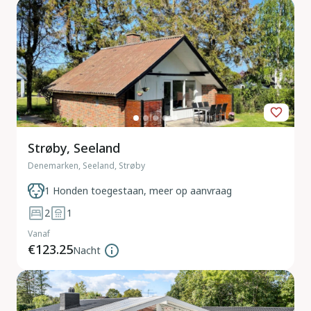
Strøby, Seeland
Denemarken, Seeland, Strøby
1 Honden toegestaan, meer op aanvraag
2
1
Vanaf
€123.25
Nacht