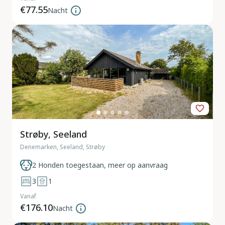
€77.55
Nacht
Strøby, Seeland
Denemarken, Seeland, Strøby
2 Honden toegestaan, meer op aanvraag
3
1
Vanaf
€176.10
Nacht