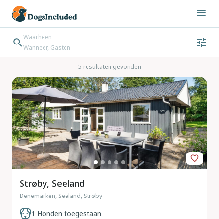
Waarheen
Wanneer, Gasten
Wanneer
Gasten
Bestemming zoeken
5 resultaten gevonden
Inchecken → Uitchecken
Strøby, Seeland
Denemarken, Seeland, Strøby
1 Honden toegestaan