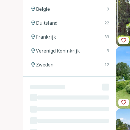
België
9
Duitsland
22
Frankrijk
33
Verenigd Koninkrijk
3
Zweden
12
Noorwegen
12
Spanje
20
Italië
24
Oostenrijk
11