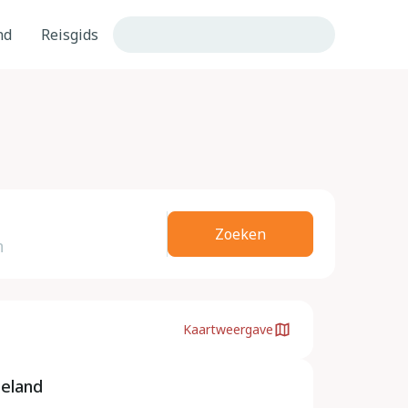
nd
Reisgids
Zoeken
Kaartweergave
eeland