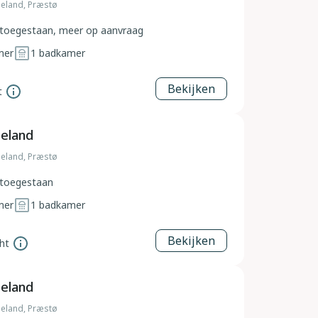
eland, Præstø
toegestaan, meer op aanvraag
mer
1
badkamer
Bekijken
t
eeland
eland, Præstø
toegestaan
mer
1
badkamer
Bekijken
ht
eeland
eland, Præstø