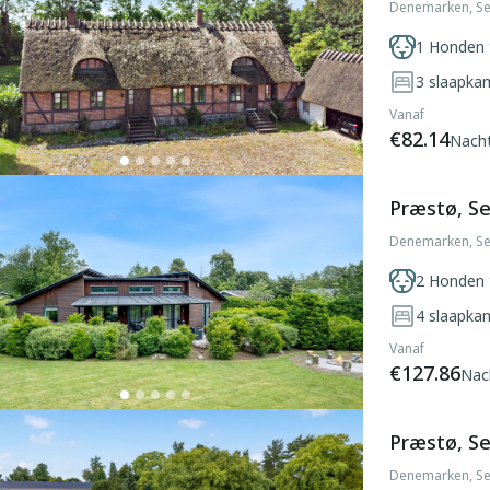
Denemarken, Se
1 Honden 
3
slaapka
Vanaf
€82.14
Nach
Præstø, S
Denemarken, Se
2 Honden 
4
slaapka
Vanaf
€127.86
Nac
Præstø, S
Denemarken, Se