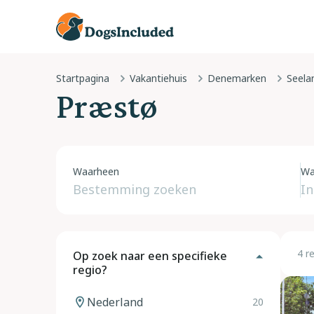
Startpagina
Vakantiehuis
Denemarken
Seela
Præstø
Waarheen
Wa
4 r
Op zoek naar een specifieke
regio?
Nederland
20