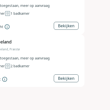
toegestaan, meer op aanvraag
mer
1
badkamer
Bekijken
ht
eeland
eland, Præstø
toegestaan, meer op aanvraag
mer
2
badkamer
Bekijken
t