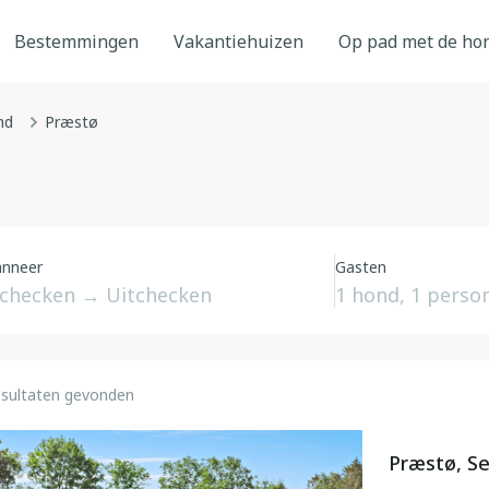
Bestemmingen
Vakantiehuizen
Op pad met de ho
nd
Præstø
nneer
Gasten
esultaten gevonden
Præstø, S