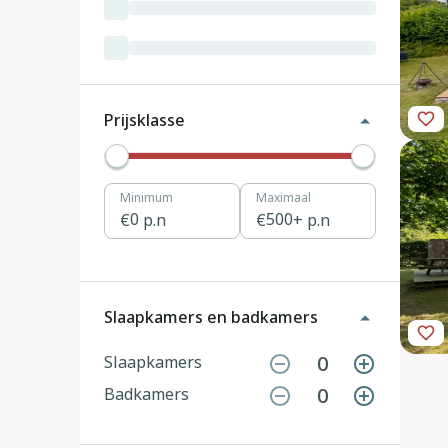
Luxemburg
3
Kroatië
19
Tsjechië
4
Prijsklasse
Denemarken
12
Minimum
Maximaal
Hongarije
1
0
p.n
500
+ p.n
Polen
11
Portugal
7
Slaapkamers en badkamers
Slovenië
2
0
Slaapkamers
0
Badkamers
Zwitserland
10