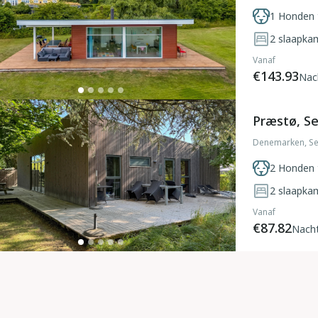
1 Honden 
2
slaapka
Vanaf
€143.93
Nac
Præstø, S
Denemarken, Se
2 Honden 
2
slaapka
Vanaf
€87.82
Nach