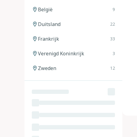
België
9
Duitsland
22
Frankrijk
33
Verenigd Koninkrijk
3
Zweden
12
Noorwegen
12
Spanje
20
Italië
24
Oostenrijk
11