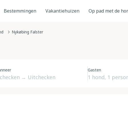
Bestemmingen
Vakantiehuizen
Op pad met de ho
nd
Nykøbing Falster
nneer
Gasten