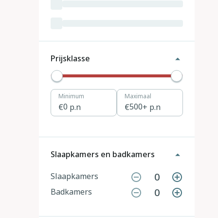
Luxemburg
3
Kroatië
19
Tsjechië
4
Prijsklasse
Denemarken
12
Minimum
Maximaal
Hongarije
1
0
p.n
500
+ p.n
Polen
11
Portugal
7
Slaapkamers en badkamers
Slovenië
2
0
Slaapkamers
0
Badkamers
Zwitserland
10