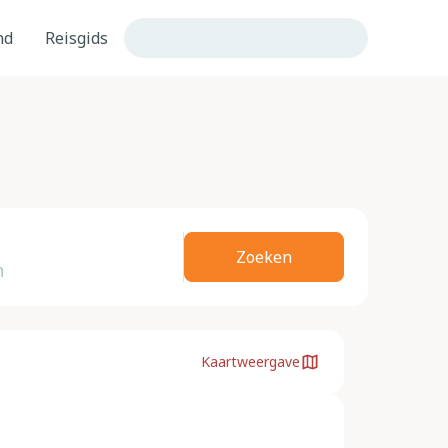
nd
Reisgids
Zoeken
Kaartweergave