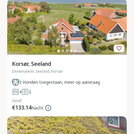
Korsør, Seeland
Denemarken, Seeland, Korsør
2 Honden toegestaan, meer op aanvraag
4
2
Vanaf
€133.14
Nacht