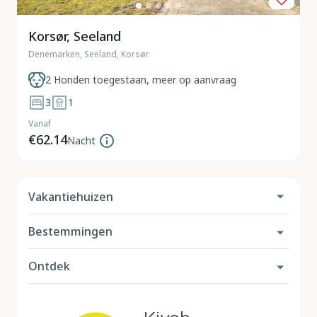
Korsør, Seeland
Denemarken, Seeland, Korsør
2 Honden toegestaan, meer op aanvraag
3
1
Vanaf
€62.14
Nacht
Vakantiehuizen
Bestemmingen
Vakantiehuis met hond
Met omheinde tuin
Ontdek
Nederland
Aan zee
België
Hondenstranden
Met zwembad