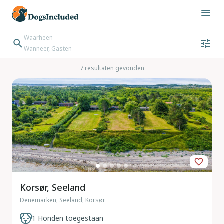
Waarheen
Wanneer, Gasten
Wanneer
Gasten
Bestemming zoeken
7 resultaten gevonden
Inchecken → Uitchecken
Korsør, Seeland
Denemarken, Seeland, Korsør
1 Honden toegestaan