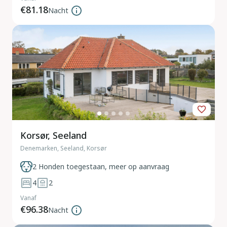
€81.18
Nacht
Korsør, Seeland
Denemarken, Seeland, Korsør
2 Honden toegestaan, meer op aanvraag
4
2
Vanaf
€96.38
Nacht