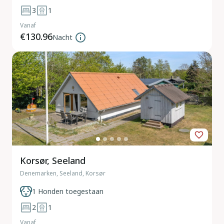
3
1
Vanaf
€130.96
Nacht
Korsør, Seeland
Denemarken, Seeland, Korsør
1 Honden toegestaan
2
1
Vanaf