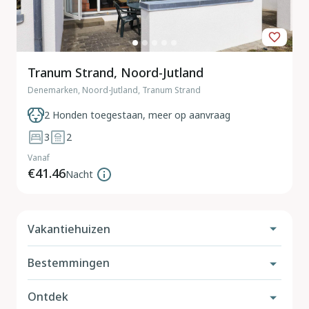
Tranum Strand, Noord-Jutland
Denemarken, Noord-Jutland, Tranum Strand
2 Honden toegestaan, meer op aanvraag
3
2
Vanaf
€41.46
Nacht
Vakantiehuizen
Bestemmingen
Vakantiehuis met hond
Met omheinde tuin
Ontdek
Nederland