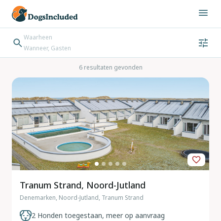
Waarheen
Wanneer, Gasten
Wanneer
Gasten
Bestemming zoeken
6 resultaten gevonden
Inchecken → Uitchecken
Tranum Strand, Noord-Jutland
Denemarken, Noord-Jutland, Tranum Strand
2 Honden toegestaan, meer op aanvraag