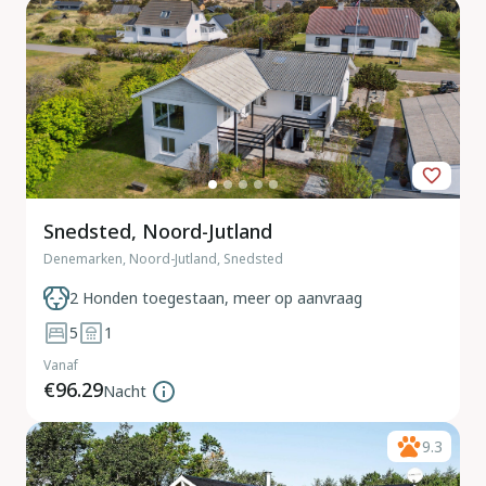
Snedsted, Noord-Jutland
Denemarken, Noord-Jutland, Snedsted
2 Honden toegestaan, meer op aanvraag
5
1
Vanaf
€96.29
Nacht
9.3