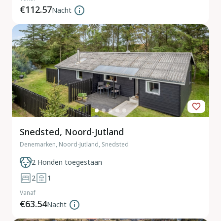
€112.57
Nacht
Snedsted, Noord-Jutland
Denemarken, Noord-Jutland, Snedsted
2 Honden toegestaan
2
1
Vanaf
€63.54
Nacht