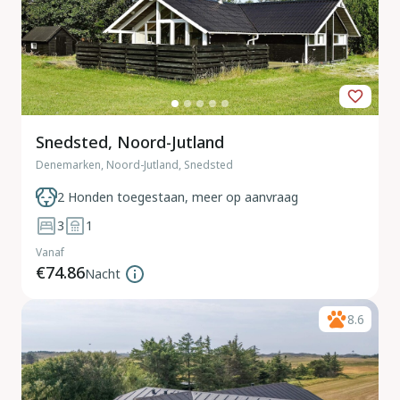
Snedsted, Noord-Jutland
Denemarken, Noord-Jutland, Snedsted
2 Honden toegestaan, meer op aanvraag
3
1
Vanaf
€74.86
Nacht
8.6