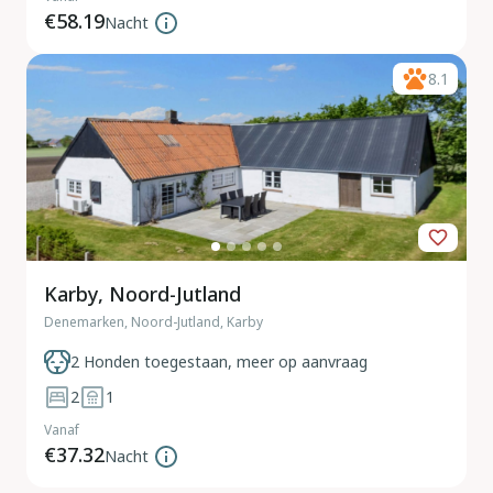
€58.19
Nacht
8.1
Karby, Noord-Jutland
Denemarken, Noord-Jutland, Karby
2 Honden toegestaan, meer op aanvraag
2
1
Vanaf
€37.32
Nacht