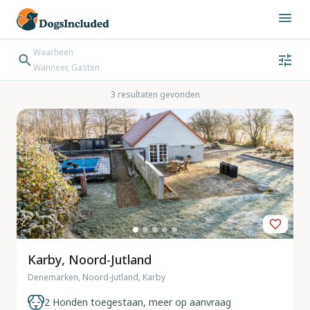
Waarheen
Wanneer, Gasten
Wanneer
Gasten
Bestemming zoeken
3 resultaten gevonden
Inchecken → Uitchecken
Karby, Noord-Jutland
Denemarken, Noord-Jutland, Karby
2 Honden toegestaan, meer op aanvraag