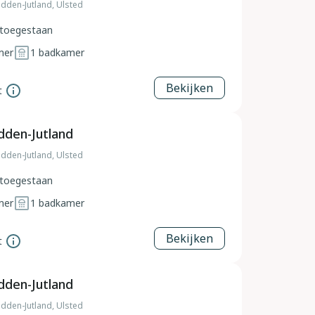
dden-Jutland, Ulsted
toegestaan
mer
1
badkamer
Bekijken
t
dden-Jutland
dden-Jutland, Ulsted
toegestaan
mer
1
badkamer
Bekijken
t
dden-Jutland
dden-Jutland, Ulsted