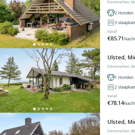
Denemarken, Mi
2 Honden 
3
slaapka
Vanaf
€85.71
Nach
Ulsted, Mi
Denemarken, Mi
1 Honden 
2
slaapka
Vanaf
€78.14
Nach
Ulsted, Mi
Denemarken, Mi