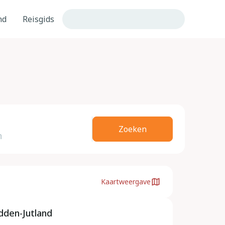
nd
Reisgids
Zoeken
Kaartweergave
dden-Jutland