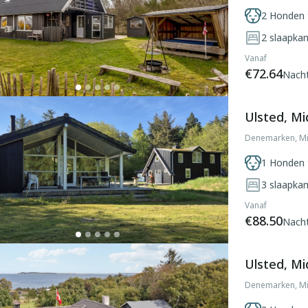
2 Honden 
2
slaapka
Vanaf
€72.64
Nach
Ulsted, Mi
Denemarken, Mi
1 Honden 
3
slaapka
Vanaf
€88.50
Nach
Ulsted, Mi
Denemarken, Mi