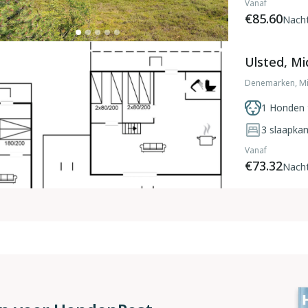
Vanaf
€85.60
Nach
Ulsted, Mi
Denemarken, Mi
1 Honden 
3
slaapka
Vanaf
€73.32
Nach