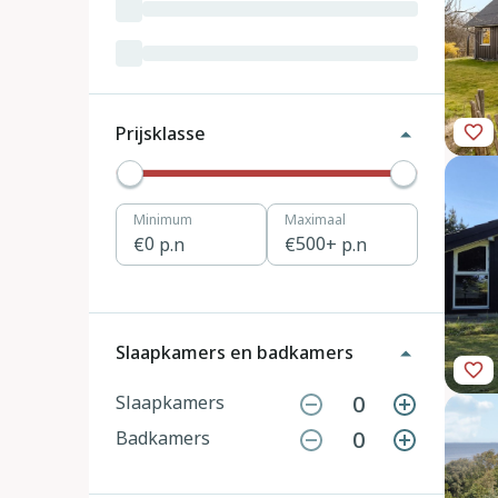
Luxemburg
3
Kroatië
19
Tsjechië
4
Prijsklasse
Denemarken
12
Minimum
Maximaal
Hongarije
1
0
p.n
500
+ p.n
Polen
11
Portugal
7
Slaapkamers en badkamers
Slovenië
2
0
Slaapkamers
0
Badkamers
Zwitserland
10