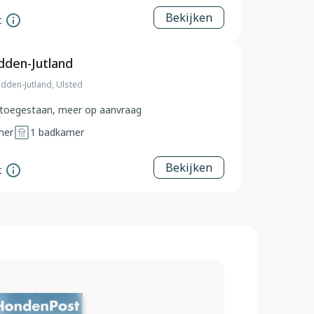
Bekijken
t
dden-Jutland
dden-Jutland, Ulsted
toegestaan, meer op aanvraag
mer
1
badkamer
Bekijken
t