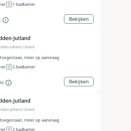
mer
1
badkamer
Bekijken
t
dden-Jutland
dden-Jutland, Ulsted
toegestaan, meer op aanvraag
mer
2
badkamer
Bekijken
ht
dden-Jutland
dden-Jutland, Ulsted
toegestaan, meer op aanvraag
mer
2
badkamer