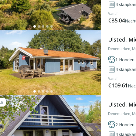
4
slaapka
Vanaf
€85.04
Nach
Ulsted, Mi
Denemarken, Mi
1 Honden 
4
slaapka
Vanaf
€109.61
Nac
.8
Ulsted, Mi
Denemarken, Mi
2 Honden 
4
slaapka