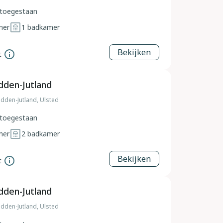
toegestaan
mer
1
badkamer
Bekijken
t
dden-Jutland
dden-Jutland, Ulsted
toegestaan
mer
2
badkamer
Bekijken
t
dden-Jutland
dden-Jutland, Ulsted