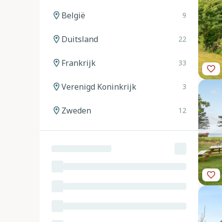
België
9
Duitsland
22
Frankrijk
33
Verenigd Koninkrijk
3
Zweden
12
Noorwegen
12
Spanje
20
Italië
24
Oostenrijk
11