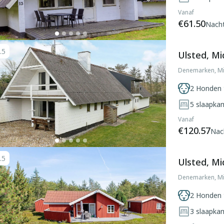
Vanaf
€61.50
Nach
.5
Ulsted, Mi
Denemarken, Mi
2 Honden 
5
slaapka
Vanaf
€120.57
Nac
.5
Ulsted, Mi
Denemarken, Mi
2 Honden 
3
slaapka