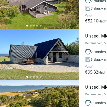
2 Honden 
3
slaapka
Vanaf
€52.10
Nach
Ulsted, Mi
Denemarken, Mi
2 Honden 
3
slaapka
Vanaf
€95.82
Nach
Ulsted, Mi
Denemarken, Mi
1 Honden 