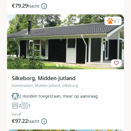
€79.29
Nacht
8.7
Silkeborg, Midden-Jutland
Denemarken, Midden-Jutland, Silkeborg
2 Honden toegestaan, meer op aanvraag
2
1
Vanaf
€97.22
Nacht