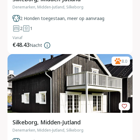
Denemarken, Midden-Jutland, Silkeborg
2 Honden toegestaan, meer op aanvraag
2
1
Vanaf
€48.43
Nacht
8.0
Silkeborg, Midden-Jutland
Denemarken, Midden-Jutland, Silkeborg