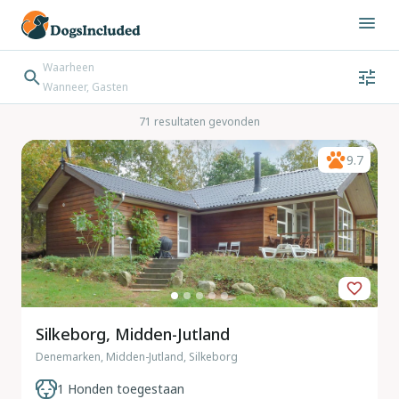
Waarheen
Wanneer, Gasten
Wanneer
Gasten
Bestemming zoeken
71 resultaten gevonden
Inchecken → Uitchecken
9.7
Silkeborg, Midden-Jutland
Denemarken, Midden-Jutland, Silkeborg
1 Honden toegestaan