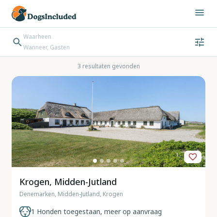
Waarheen
Wanneer, Gasten
Wanneer
Gasten
Bestemming zoeken
3 resultaten gevonden
Inchecken → Uitchecken
Krogen, Midden-Jutland
Denemarken, Midden-Jutland, Krogen
1 Honden toegestaan, meer op aanvraag