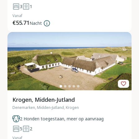
3
1
Vanaf
€55.71
Nacht
Krogen, Midden-Jutland
Denemarken, Midden-Jutland, Krogen
2 Honden toegestaan, meer op aanvraag
5
2
Vanaf