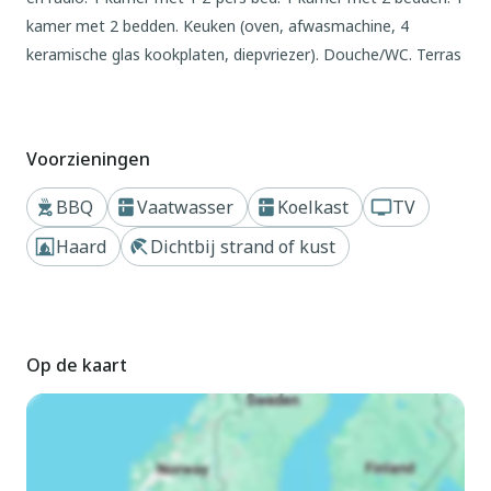
kamer met 2 bedden. Keuken (oven, afwasmachine, 4
keramische glas kookplaten, diepvriezer). Douche/WC. Terras
20 m2, overdekt. Uitzicht op zee. Ter beschikking: Internet
(WiFi). Niet rokers woning. Maximaal 2 huisdieren/honden
toegestaan. 5166670
Voorzieningen
Buiten
BBQ
Vaatwasser
Koelkast
TV
Eengezinswoning, bouwjaar 1962. 200 m van zee. Voor
Haard
Dichtbij strand of kust
alleengebruik: wild terrein 1.115 m2. Terras (10 m2),
barbecue, parkeerplaats bij het huis. Levensmiddelenwinkel 6
km. De eigenaar accepteert geen jeugdgroepen.
Op de kaart