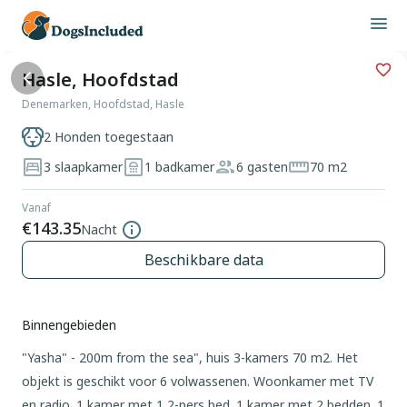
Hasle, Hoofdstad
Denemarken, Hoofdstad, Hasle
2 Honden toegestaan
3 slaapkamer
1 badkamer
6 gasten
70 m2
Vanaf
€143.35
Nacht
Beschikbare data
Binnengebieden
"Yasha" - 200m from the sea", huis 3-kamers 70 m2. Het
objekt is geschikt voor 6 volwassenen. Woonkamer met TV
en radio. 1 kamer met 1 2-pers bed. 1 kamer met 2 bedden. 1