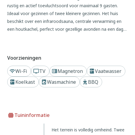
rustig en actief toevluchtsoord voor maximaal 9 gasten.
Ideaal voor gezinnen of twee kleinere gezinnen. Het huis
beschikt over een infraroodsauna, centrale verwarming en
een houtkachel, perfect voor gezellige avonden na een dag
vol avontuur.
Het huis beschikt over een lichte woonkamer, een volledig
Voorzieningen
uitgeruste keuken en een terras op het zuiden met barbecue
en tuinmeubilair. Kinderen zullen genieten van de
Wi-Fi
TV
Magnetron
Vaatwasser
speeltoestellen en het tafelvoetbalspel, terwijl volwassenen
Koelkast
Wasmachine
BBQ
kunnen ontspannen met uitzicht op het omliggende groen.
Een kinderbedje en -stoel zijn op aanvraag beschikbaar en er
is parkeergelegenheid en een fietsenstalling. Maximaal 3
huisdieren zijn welkom voor € 5 per huisdier per nacht.
Tuininformatie
Het huis ligt op slechts 500 meter van de skipistes van Ovifat
Het terrein is volledig omheind. Twee
en op 4 km van het meer van Robertville. Het is ideaal om te