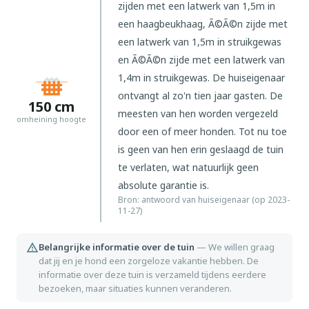
zijden met een latwerk van 1,5m in
skiën, wandelen en watersporten te beoefenen. Verken
een haagbeukhaag, Ã©Ã©n zijde met
nabijgelegen steden zoals Bütgenbach, Malmedy en Spa, of
een latwerk van 1,5m in struikgewas
geniet van lokale gerechten in restaurants op slechts 500
en Ã©Ã©n zijde met een latwerk van
meter afstand. Supermarkten bevinden zich op 2 km afstand.
1,4m in struikgewas. De huiseigenaar
ontvangt al zo'n tien jaar gasten. De
150
cm
meesten van hen worden vergezeld
omheining hoogte
door een of meer honden. Tot nu toe
is geen van hen erin geslaagd de tuin
te verlaten, wat natuurlijk geen
absolute garantie is.
Bron: antwoord van huiseigenaar (op 2023-
11-27)
Belangrijke informatie over de tuin
—
We willen graag
dat jij en je hond een zorgeloze vakantie hebben. De
informatie over deze tuin is verzameld tijdens eerdere
bezoeken, maar situaties kunnen veranderen.