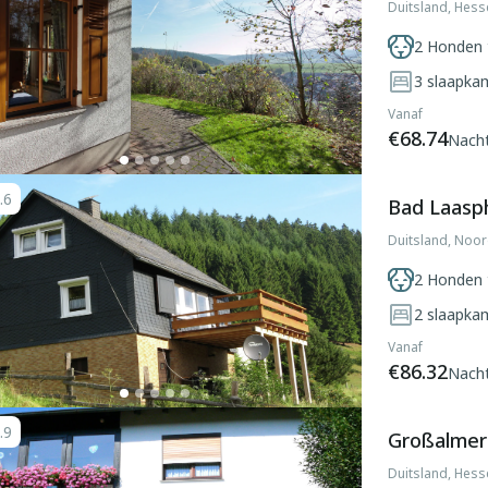
Duitsland, Hes
2 Honden 
3
slaapka
Vanaf
€68.74
Nach
.6
Bad Laasph
Duitsland, Noor
2 Honden 
2
slaapka
Vanaf
€86.32
Nach
.9
Großalmer
Duitsland, Hes