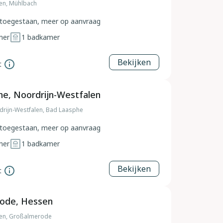
sen, Mühlbach
toegestaan, meer op aanvraag
mer
1
badkamer
Bekijken
t
e, Noordrijn-Westfalen
drijn-Westfalen, Bad Laasphe
toegestaan, meer op aanvraag
mer
1
badkamer
Bekijken
t
ode, Hessen
sen, Großalmerode