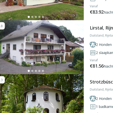
Vanaf
€83.92
Nach
.8
Lirstal, Rij
Duitsland, Rijnla
2 Honden 
2
slaapka
Vanaf
€81.56
Nach
.3
Strotzbüsch
Duitsland, Rijnl
2 Honden 
1
badkam