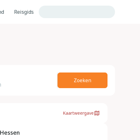
nd
Reisgids
Zoeken
Kaartweergave
 Hessen