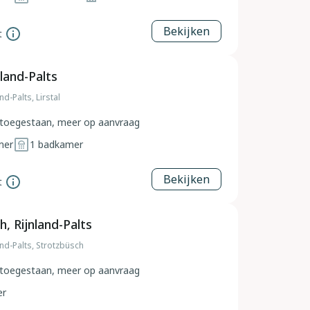
Bekijken
t
nland-Palts
nd-Palts, Lirstal
toegestaan, meer op aanvraag
mer
1
badkamer
Bekijken
t
, Rijnland-Palts
and-Palts, Strotzbüsch
toegestaan, meer op aanvraag
er