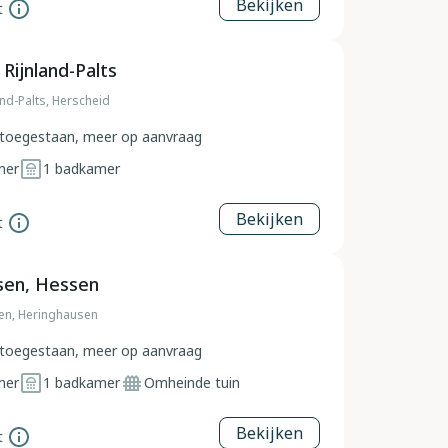
Bekijken
t
Rijnland-Palts
and-Palts, Herscheid
toegestaan, meer op aanvraag
mer
1
badkamer
Bekijken
t
sen, Hessen
en, Heringhausen
toegestaan, meer op aanvraag
mer
1
badkamer
Omheinde tuin
Bekijken
t