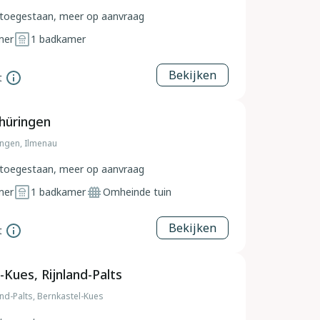
toegestaan, meer op aanvraag
mer
1
badkamer
Bekijken
t
hüringen
ingen, Ilmenau
toegestaan, meer op aanvraag
mer
1
badkamer
Omheinde tuin
Bekijken
t
-Kues, Rijnland-Palts
and-Palts, Bernkastel-Kues