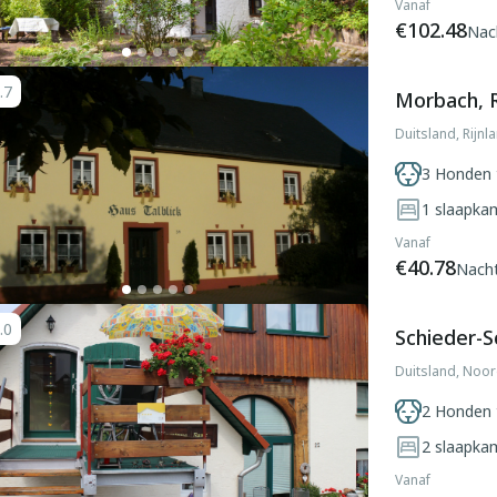
Vanaf
€102.48
Nac
.7
Morbach, R
Duitsland, Rijn
3 Honden 
1
slaapka
Vanaf
€40.78
Nach
.0
Schieder-S
Duitsland, Noor
2 Honden 
2
slaapka
Vanaf