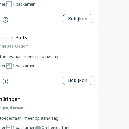
mer
1
badkamer
Bekijken
t
jnland-Palts
and-Palts, Olsdorf
toegestaan, meer op aanvraag
mer
1
badkamer
Bekijken
t
hüringen
ingen, Ilmenau
toegestaan, meer op aanvraag
mer
1
badkamer
Omheinde tuin