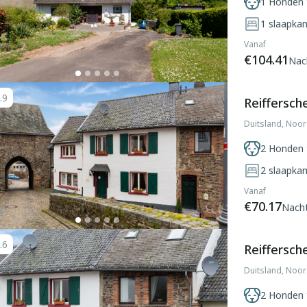
1 Honden 
1
slaapka
Vanaf
€104.41
Nac
.9
Reiffersch
Duitsland, Noor
2 Honden 
2
slaapka
Vanaf
€70.17
Nach
.6
Reiffersch
Duitsland, Noor
2 Honden 