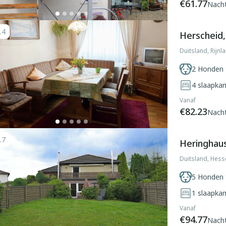
€61.77
Nach
.4
Herscheid, 
Duitsland, Rijnl
2 Honden 
4
slaapka
Vanaf
€82.23
Nach
.7
Heringhau
Duitsland, Hess
5 Honden 
1
slaapka
Vanaf
€94.77
Nach