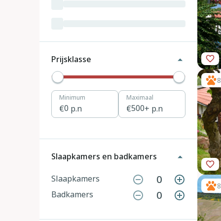
Luxemburg
3
Kroatië
19
Tsjechië
4
Prijsklasse
Denemarken
12
8
Minimum
Maximaal
Hongarije
1
0
p.n
500
+ p.n
Polen
11
Portugal
7
Slaapkamers en badkamers
Slovenië
2
0
Slaapkamers
8
0
Badkamers
Zwitserland
10