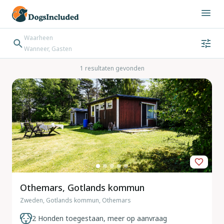
Waarheen
Wanneer, Gasten
Wanneer
Gasten
Bestemming zoeken
1 resultaten gevonden
Inchecken → Uitchecken
Othemars, Gotlands kommun
Zweden, Gotlands kommun, Othemars
2 Honden toegestaan, meer op aanvraag