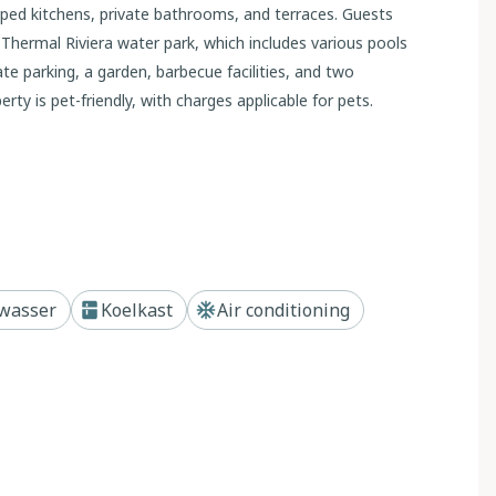
ped kitchens, private bathrooms, and terraces. Guests
hermal Riviera water park, which includes various pools
te parking, a garden, barbecue facilities, and two
erty is pet-friendly, with charges applicable for pets.
required.
wasser
Koelkast
Air conditioning
price (1,5€/person/stay). A deposit of 100€ is needed at
guests. It features a cable TV/flat-screen TV combined
vate bathroom is equipped with a shower and toilet. Free