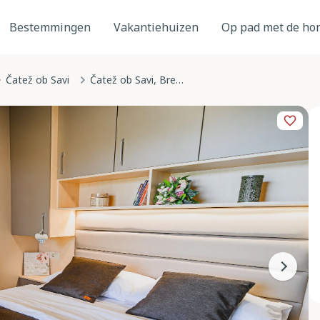
Bestemmingen
Vakantiehuizen
Op pad met de ho
Čatež ob Savi
Čatež ob Savi, Brežice