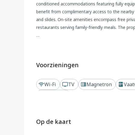
conditioned accommodations featuring fully equip
benefit from complimentary access to the nearby T
and slides. On-site amenities encompass free priva
restaurants serving family-friendly meals. The prop
Note:
Private parking is available, and reservation is not 
Wi-Fi is available throughout the property.
Voorzieningen
Pets are allowed with notice.
Thermal Riviera tickets are included in the price!
Wi-Fi
TV
Magnetron
Vaat
Kindly note: The resort fee is not included in the 
Zwembad
check-in. The pet fee is extra
This three-bedroom can accommodate up to seven 
Op de kaart
with a living room seating area and sofa. The pri
toiletries are available on request.