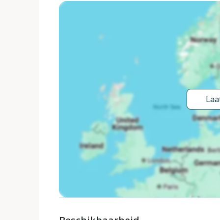
Thanks to its excellent location, everything you'll
property. Grocery stores, cafes, restaurants—ever
quiet area in autocamp Terme Čatež. Houses are lo
meters away. The best option is to stay in Terme 
The airport is 50 km away from the property.
Laat
getting around by foot or car.