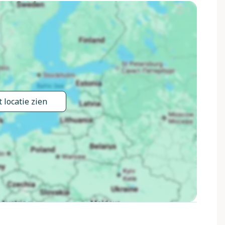
 need for your vacation is just a short walk from the
ything is within a 400 m radius.
cated directly near the lake. The water park is located 200
Čatež.
 locatie zien