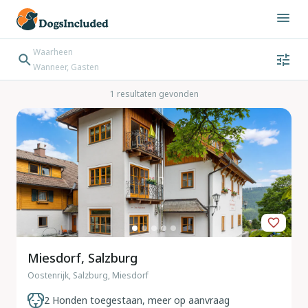
Waarheen
Wanneer, Gasten
Wanneer
Gasten
Bestemming zoeken
1 resultaten gevonden
Inchecken → Uitchecken
Miesdorf, Salzburg
Oostenrijk, Salzburg, Miesdorf
2 Honden toegestaan, meer op aanvraag