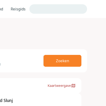
nd
Reisgids
Zoeken
Kaartweergave
d Slunj