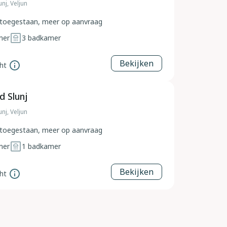
nj, Veljun
toegestaan, meer op aanvraag
mer
3
badkamer
Bekijken
ht
d Slunj
nj, Veljun
toegestaan, meer op aanvraag
mer
1
badkamer
Bekijken
ht