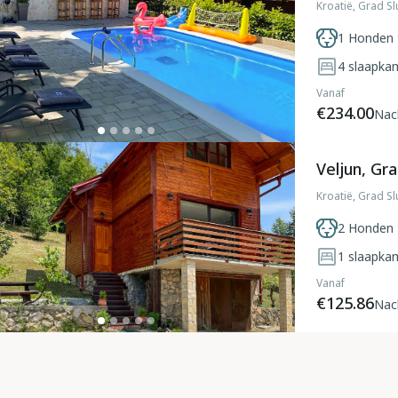
Kroatië, Grad Slu
1 Honden 
4
slaapka
Vanaf
€234.00
Nac
Veljun, Gra
Kroatië, Grad Slu
2 Honden 
1
slaapka
Vanaf
€125.86
Nac