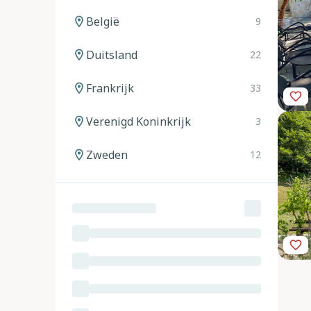
België
9
Duitsland
22
Frankrijk
33
Verenigd Koninkrijk
3
Zweden
12
Noorwegen
12
Spanje
20
Italië
24
Oostenrijk
11