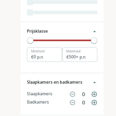
Luxemburg
3
Kroatië
19
Tsjechië
4
Prijsklasse
Denemarken
12
Minimum
Maximaal
Hongarije
1
0
p.n
500
+ p.n
Polen
11
Portugal
7
Slaapkamers en badkamers
Slovenië
2
0
Slaapkamers
0
Badkamers
Zwitserland
10