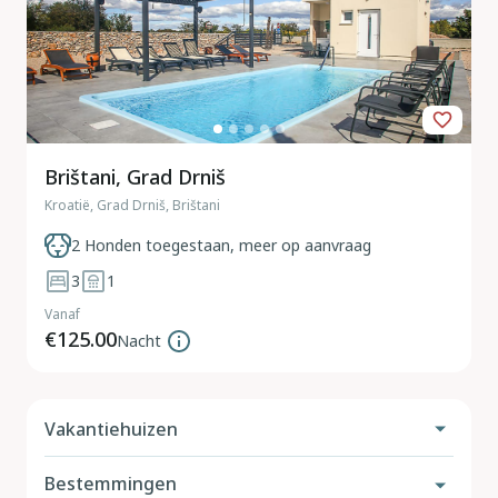
Brištani, Grad Drniš
Kroatië, Grad Drniš, Brištani
2 Honden toegestaan, meer op aanvraag
3
1
Vanaf
€125.00
Nacht
Vakantiehuizen
Bestemmingen
Vakantiehuis met hond