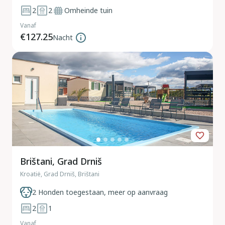
2
2
Omheinde tuin
Vanaf
€127.25
Nacht
Brištani, Grad Drniš
Kroatië, Grad Drniš, Brištani
2 Honden toegestaan, meer op aanvraag
2
1
Vanaf