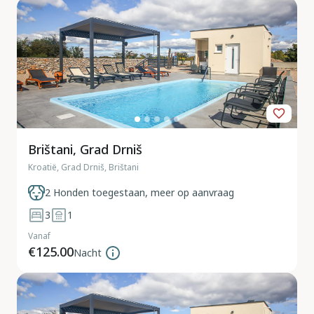
Brištani, Grad Drniš
Kroatië, Grad Drniš, Brištani
2 Honden toegestaan, meer op aanvraag
3
1
Vanaf
€125.00
Nacht