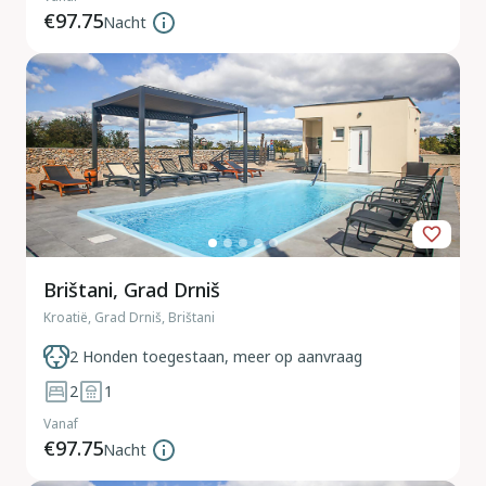
€97.75
Nacht
Brištani, Grad Drniš
Kroatië, Grad Drniš, Brištani
2 Honden toegestaan, meer op aanvraag
2
1
Vanaf
€97.75
Nacht