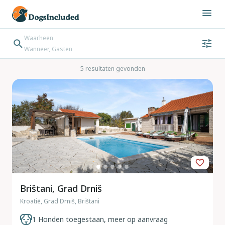
Waarheen
Wanneer, Gasten
Wanneer
Gasten
Bestemming zoeken
5 resultaten gevonden
Inchecken → Uitchecken
Brištani, Grad Drniš
Kroatië, Grad Drniš, Brištani
1 Honden toegestaan, meer op aanvraag