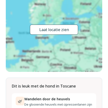
seizoensgebonden beschikbaarheid: 13.Mei. - 05.Okt.).
Buitendouche, terras, tuinmeubelen, barbecue. Verwarming
ter plaatse te betalen, verwarming alleen beschikbaar van
01.Nov. - 07.Apr.. 800 m lange smalle toegangsweg
(onverharde weg). Parkeerplaats op het terrein. Winkel 2.7
Laat locatie zien
km, supermarkt 5 km, bushalte 1.5 km, zandstrand "Marina
di Pisa" 70 km, thermaalbad "Montecatini Terme" 26 km.
Golfterrein (18 holes) 20 km. Attracties in de buurt:
Carmignano 14 km, San Miniato 17 km, San Casciano in Val
di Pesa 36 km, San Gimignano 48 km, Pisa 60 km.
Dit is leuk met de hond in Toscane
Wandelen door de heuvels
🌿
De glooiende heuvels met cipressenlanen zijn