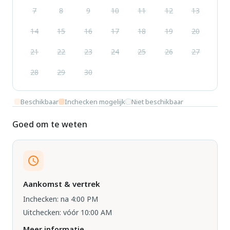
7
8
9
10
11
12
13
14
15
16
17
18
19
20
21
22
23
24
25
26
27
28
29
30
Beschikbaar
Inchecken mogelijk
Niet beschikbaar
Goed om te weten
Aankomst & vertrek
Inchecken: na 4:00 PM
Uitchecken: vóór 10:00 AM
Meer informatie