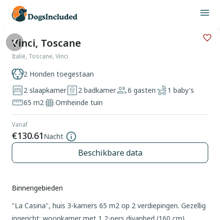
Vinci, Toscane
Italië, Toscane, Vinci
2 Honden toegestaan
2 slaapkamer
2 badkamer
6 gasten
1 baby's
65 m2
Omheinde tuin
Vanaf
€130.61
Nacht
Beschikbare data
Binnengebieden
"La Casina", huis 3-kamers 65 m2 op 2 verdiepingen. Gezellig
ingericht: woonkamer met 1 2-pers divanbed (160 cm),