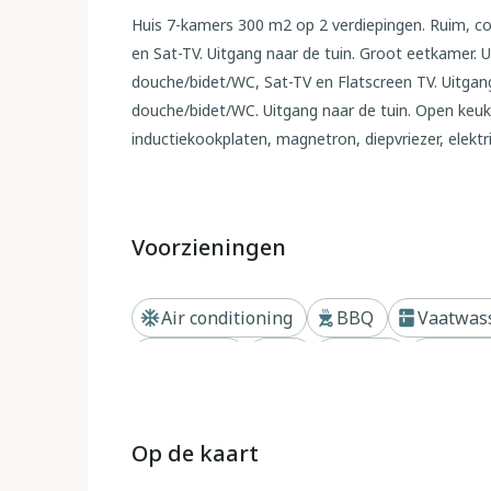
Huis 7-kamers 300 m2 op 2 verdiepingen. Ruim, c
en Sat-TV. Uitgang naar de tuin. Groot eetkamer. 
douche/bidet/WC, Sat-TV en Flatscreen TV. Uitgang
douche/bidet/WC. Uitgang naar de tuin. Open keuk
inductiekookplaten, magnetron, diepvriezer, elekt
Uitgang naar de tuin, pergola. Aparte WC. Gas-ver
van 01.11. tot 15.04. Bovenverdieping: (wenteltra
kamers, elke kamer heeft douche/bidet/WC. (buitent
Voorzieningen
Comfortabele inrichting in landelijke stijl. Tuin. 
klamboe, kinderstoel, haardroger, haardhout (gratis
toegestaan. Het vakantie "huis" bestaat uit 2 h
Air conditioning
BBQ
Vaatwas
Koelkast
TV
Haard
Zwem
Buiten
Landhuis "Val d'Orcia", 580 m boven zeeniveau, v
Radicofani, zonnige ligging op een heuvel, te midd
Op de kaart
tuin op verschillende niveaus, 300 m2 met bloeme