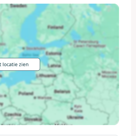
 - 15.Okt.). Douche/WC bij het zwembad, tafeltennis, patio,
chommel). In het huis: internetaansluiting, hot tub,
m, wasmachine, fietsverhuur. (extra). Kok op verzoek
elenwinkel 3 km, restaurant 3 km, bushalte 100 m,
es in de buurt: San Casciano Dei Bagni 20 km, Vivo D'orcia
0 km, San Quirico D'orcia 31 km, Pienza 35 km. Auto
ting op aanvraag. De eigenaar accepteert geen jeugdgroepen.
genaar biedt gasten een gratis wijnproeverij aan in zijn
 locatie zien
n of wandelingen te reserveren, op voorafgaand verzoek en
se).