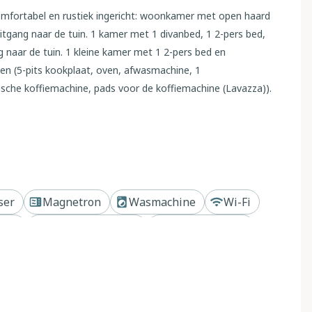
omfortabel en rustiek ingericht: woonkamer met open haard
Uitgang naar de tuin. 1 kamer met 1 divanbed, 1 2-pers bed,
 naar de tuin. 1 kleine kamer met 1 2-pers bed en
en (5-pits kookplaat, oven, afwasmachine, 1
rische koffiemachine, pads voor de koffiemachine (Lavazza)).
warming, air-conditioning. Verwarming alleen beschikbaar
p), 1 kamer met 2 bedden en douche/bidet/WC. 2 2-pers.
rap) hal. Uitgang naar de tuin, naar de loggia.
Terrasmeubelen, barbecue. Ter beschikking: wasmachine,
). Internet (WiFi, gratis). Maximaal 1 huisdier/hond
uizen op 20m van elkaar. IT052024B55ASLT2DE
ser
Magnetron
Wasmachine
Wi-Fi
bad
Whirlpool/Jacuzzi
Privé zwembad
rijstaand, omgeven door velden en wijngaarden. Beneden
en van groen. Voor alleengebruik: terrein 1 ha (omheind),
n, openluchtzwembad geen inkijk (6 x 12 m, 120 - 150 cm