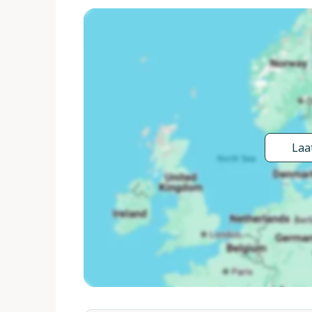
diepte, seizoensgebonden beschikbaarheid: 01.Mei.
prieel (40 m2), tuinmeubelen, barbecue (glijbaan, s
ontspanningsruimte, air-conditioning, alarmsystee
(extra). Parkeerplaats op het terrein. Levensmidd
thermaalbad "Bagni di San Filippo" 12 km. Attracti
20 km, Bagno Vignogni 28 km, Castiglion D'orcia 3
noodzakelijk. Geschikt voor families, baby uitrus
Gesloten residentie met een elektrische deur. De ei
Laat
wijnkelder. Het is ook mogelijk om paardrijtochte
afhankelijk van beschikbaarheid (betaling ter plaat