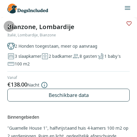
Bianzone, Lombardije
Italië, Lombardije, Bianzone
2 Honden toegestaan, meer op aanvraag
3 slaapkamer
2 badkamer
8 gasten
1 baby's
100 m2
Vanaf
€138.00
Nacht
Beschikbare data
Binnengebieden
"Guarnelle House 1", halfvrijstaand huis 4-kamers 100 m2 op
2 verdiepingen. Ruim en licht, gedeeltelijk afgeschuinde