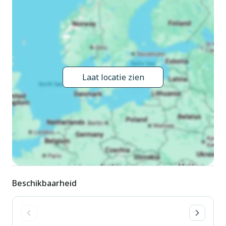
15.Sep.). Kinderzwembad. In het complex: wasmachine (voor
medegebruik, extra). Levensmiddelenwinkel, restaurant 500
m, bushalte 400 m, treinstation "Latisana (Milano-Venezia-
Triest)" 20 km, zandstrand 900 m, thermaalbad "Bibione
Thermae" 15 km. Golfterrein (18 holes) 5 km,
kinderspeelplaats 100 m.
Laat locatie zien
Beschikbaarheid