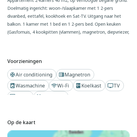
Appartement 2-kamers 40 m2, op verhoogde begane grond.
Doelmatig ingericht: woon-/slaapkamer met 1 2-pers
divanbed, eettafel, kookhoek en Sat-TV. Uitgang naar het
balkon. 1 kamer met 1 bed en 1 2-pers bed. Open keuken
(Gasfornuis, 4 kookpitten (vlammen), magnetron, diepvriezer,
elektrische koffiemachine). Douche/WC. Air-conditioning,
heteluchtverwarming. Balkon. Balkonmeubilair. Ter
beschikking: kluis. Internet (Internet (WiFi), gratis).
Voorzieningen
Parkeerplaats (1 Auto) bij het huis. Maximaal 1 klein
huisdier/hond toegestaan. IT030049B4VNKEXJA4
Air conditioning
Magnetron
Buiten
Wasmachine
Wi-Fi
Koelkast
TV
Vakantiecomplex "Parco Hemingway", van 3 verdiepingen. In
Haard
Zwembad
de wijk Lignano-Pineta, 500 m van het centrum van Pineta,
Dichtbij strand of kust
Privétuin
13 km van het centrum van Bibione, 95 km van het centrum
van Trieste, 900 m van zee. Voor medegebruik: terrein,
Op de kaart
verzorgde tuin met gazon en bomen, openluchtzwembad (20
x 10 m, seizoensgebonden beschikbaarheid: 15.Mei. -