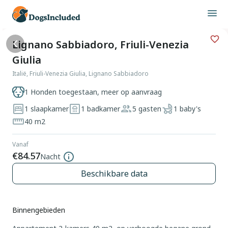
Lignano Sabbiadoro, Friuli-Venezia
Giulia
Italië, Friuli-Venezia Giulia, Lignano Sabbiadoro
1 Honden toegestaan, meer op aanvraag
1 slaapkamer
1 badkamer
5 gasten
1 baby's
40 m2
Vanaf
€84.57
Nacht
Beschikbare data
Binnengebieden